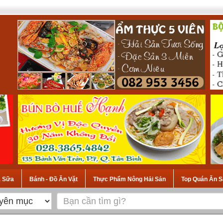
à Sữa
Bánh - Đồ Ăn Vặt
Thực Phẩm Nông Hải Sản
Top Quán Ăn S