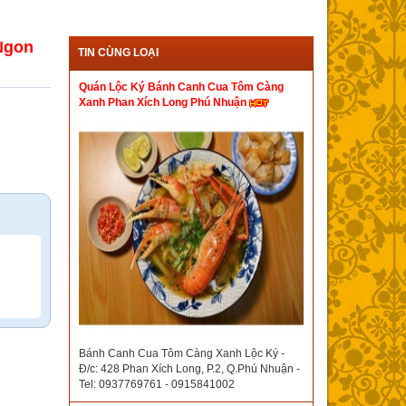
Ngon
TIN CÙNG LOẠI
Quán Lộc Ký Bánh Canh Cua Tôm Càng
Xanh Phan Xích Long Phú Nhuận
Bánh Canh Cua Tôm Càng Xanh Lộc Ký -
Đ/c: 428 Phan Xích Long, P.2, Q.Phú Nhuận -
Tel: 0937769761 - 0915841002