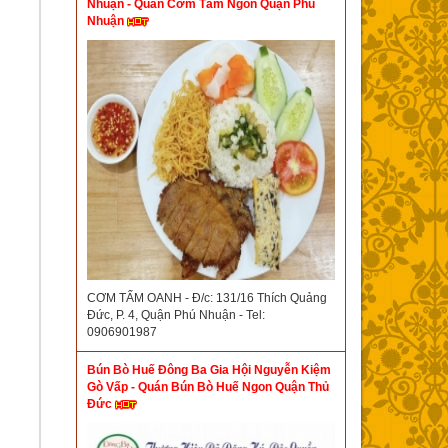
Nhuận - Quán Cơm Tấm Ngon Quận Phú
Nhuận
CƠM TẤM OANH - Đ/c: 131/16 Thích Quảng
Đức, P. 4, Quận Phú Nhuận - Tel:
0906901987
Bún Bò Huế Đông Ba Gia Hội Nguyễn Kiệm
Gò Vấp - Quán Bún Bò Huế Ngon Quận Thủ
Đức