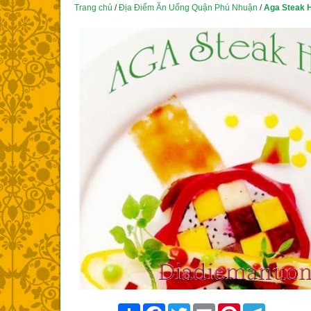
Trang chủ
/
Địa Điểm Ăn Uống Quận Phú Nhuận
/
Aga Steak 
Share
Facebook
Twitter
Email
Pinterest
Telegram