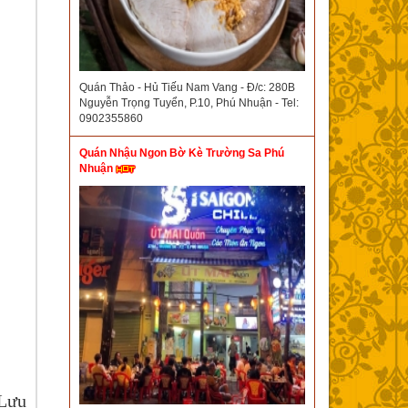
Quán Thảo - Hủ Tiếu Nam Vang - Đ/c: 280B
Nguyễn Trọng Tuyển, P.10, Phú Nhuận - Tel:
0902355860
Quán Nhậu Ngon Bờ Kè Trường Sa Phú
Nhuận
Lưu