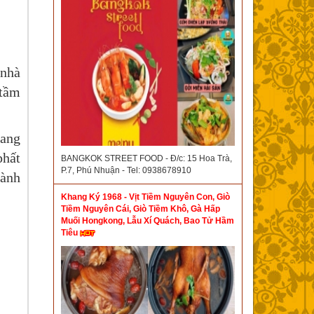
 nhà
 tầm
sang
phất
BANGKOK STREET FOOD - Đ/c: 15 Hoa Trà,
P.7, Phú Nhuận - Tel: 0938678910
dành
Khang Ký 1968 - Vịt Tiềm Nguyên Con, Giò
Tiềm Nguyên Cái, Giò Tiềm Khô, Gà Hấp
Muối Hongkong, Lẫu Xí Quách, Bao Tử Hầm
Tiêu