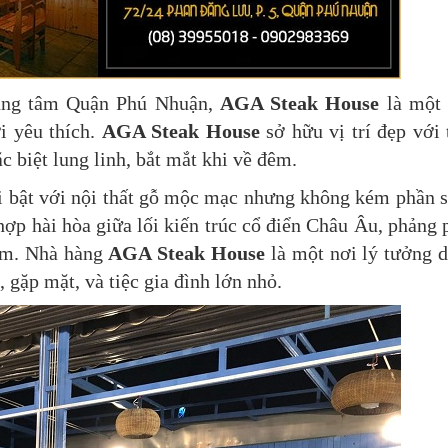
rung tâm Quận Phú Nhuận,
AGA Steak House
là một
i yêu thích.
AGA Steak House
sở hữu vị trí đẹp với
 biệt lung linh, bắt mắt khi về đêm.
ổi bật với nội thất gỗ mộc mạc nhưng không kém phần 
t hợp hài hòa giữa lối kiến trúc cổ điển Châu Âu, phảng 
Nam. Nhà hàng
AGA Steak House
là một nơi lý tưởng 
, gặp mặt, và tiệc gia đình lớn nhỏ.