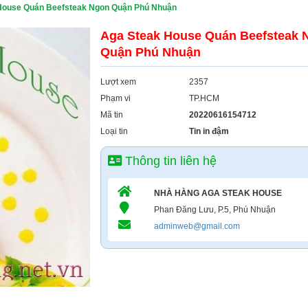
House Quán Beefsteak Ngon Quận Phú Nhuận
Aga Steak House Quán Beefsteak 
Quận Phú Nhuận
Lượt xem
2357
Phạm vi
TP.HCM
Mã tin
20220616154712
Loại tin
Tin in đậm
Thông tin liên hệ
NHÀ HÀNG AGA STEAK HOUSE
Phan Đăng Lưu, P.5, Phú Nhuận
adminweb@gmail.com