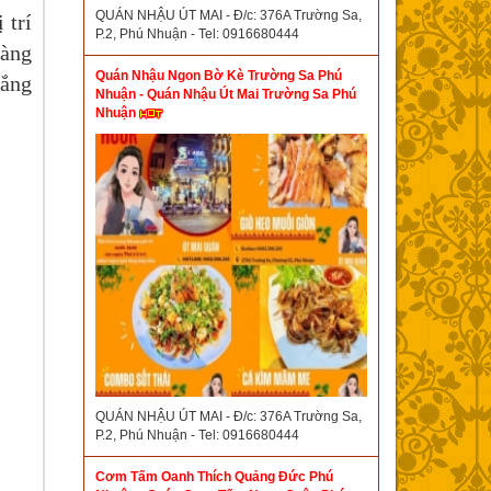
QUÁN NHẬU ÚT MAI - Đ/c: 376A Trường Sa,
 trí
P.2, Phú Nhuận - Tel: 0916680444
hàng
Quán Nhậu Ngon Bờ Kè Trường Sa Phú
nắng
Nhuận - Quán Nhậu Út Mai Trường Sa Phú
Nhuận
QUÁN NHẬU ÚT MAI - Đ/c: 376A Trường Sa,
P.2, Phú Nhuận - Tel: 0916680444
Cơm Tấm Oanh Thích Quảng Đức Phú