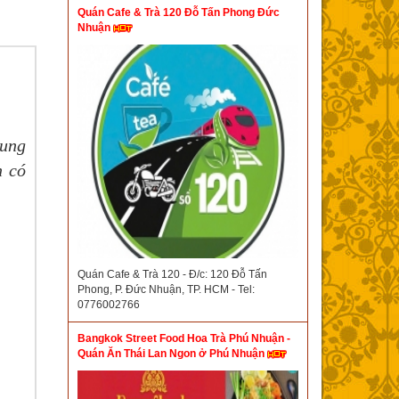
Quán Cafe & Trà 120 Đỗ Tấn Phong Đức
Nhuận
rung
n có
Quán Cafe & Trà 120 - Đ/c: 120 Đỗ Tấn
Phong, P. Đức Nhuận, TP. HCM - Tel:
0776002766
Bangkok Street Food Hoa Trà Phú Nhuận -
Quán Ăn Thái Lan Ngon ở Phú Nhuận