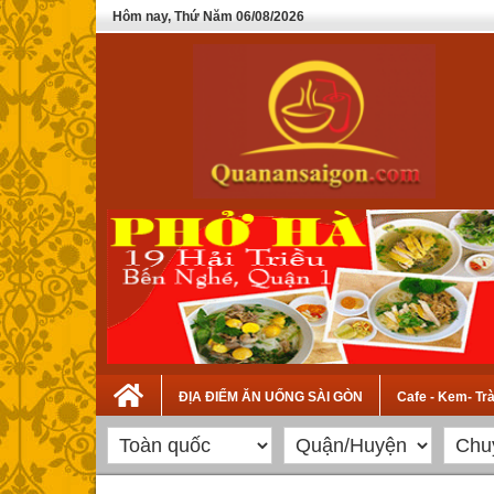
Hôm nay, Thứ Năm 06/08/2026
ĐỊA ĐIỂM ĂN UỐNG SÀI GÒN
Cafe - Kem- Tr