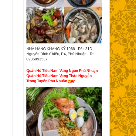
NHÀ HÀNG KHANG KÝ 1968 - Đ/c: 31D
Nguyễn Đình Chiểu, P.4, Phú Nhuận - Tel:
0935093537
Quán Hủ Tiếu Nam Vang Ngon Phú Nhuận -
Quán Hủ Tiếu Nam Vang Thảo Nguyễn
Trọng Tuyển Phú Nhuận