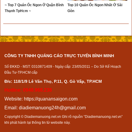
~ Top 7 Quán Ốc Ngon Ở Quận Bình
Top 10 Quán Ốc Ngon Nhất Ở Sài
Thạnh TpHcm ~
Gòn
CÔNG TY TNHH QUẢNG CÁO TRỰC TUYẾN BÌNH MINH
Số ĐKKD - MST: 0310871409 - Ngày cấp: 23/05/2011 – Do Sở Kế Hoạch
Đầu Tư-TP.HCM cấp
Đ/c: 118/1/9 Lê Văn Thọ, P.11, Q. Gò Vấp, TP.HCM
Hotline: 0948.968.238
Website:
https://quanansaigon.com
Email:
diadiemanuong24h@gmail.com
Copyright © Diadiemanuong.net.vn Ghi rõ nguồn “Diadiemanuong.net.vn”
khi phát hành lại thông tin từ website này.