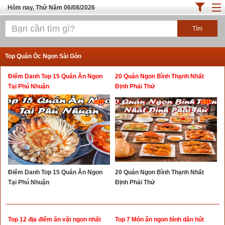
Hôm nay, Thứ Năm 06/08/2026
Trang chủ
ĐỊA ĐIỂM ĂN UỐNG SÀI GÒN
Top Quán Ốc Ngon Sài Gòn
Cafe - Kem- Trà Sữa
Điểm Danh Top 15 Quán Ăn Ngon
20 Quán Ngon Bình Thạnh Nhất
Bánh - Đồ Ăn Vặt
Tại Phú Nhuận
Định Phải Thử
Thực Phẩm Nông Hải Sản
Top Quán Ăn Sài Gòn
Điểm Danh Top 15 Quán Ăn Ngon
20 Quán Ngon Bình Thạnh Nhất
Tại Phú Nhuận
Định Phải Thử
Top 12 địa điểm ăn vặt ngon nhất
Top 7 Món ăn ngon bình dân hút