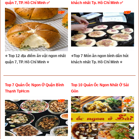
quận 7, TP. Hồ Chí Minh ✅
khách nhất Tp. Hồ Chí Minh ✅
⭐ Top 12 địa điểm ăn vặt ngon nhất
⭐Top 7 Món ăn ngon bình dân hút
quận 7, TP. Hồ Chí Minh ⭐
khách nhất Tp. Hồ Chí Minh ⭐
Top 7 Quán Ốc Ngon Ở Quận Bình
Top 10 Quán Ốc Ngon Nhất Ở Sài
Thạnh TpHcm
Gòn