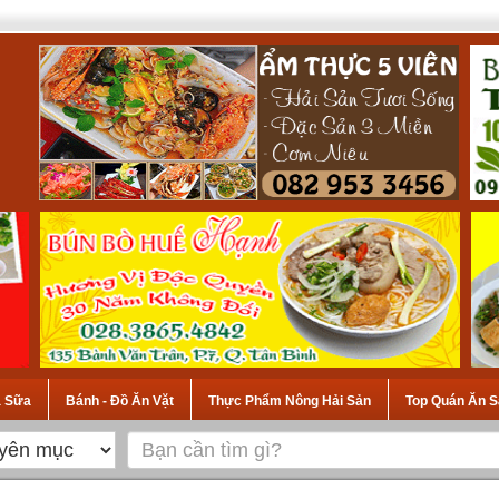
à Sữa
Bánh - Đồ Ăn Vặt
Thực Phẩm Nông Hải Sản
Top Quán Ăn S