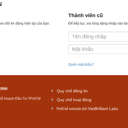
N
Thành viên cũ
eo dõi tin đăng hiện tại của bạn.
Để tiếp tục, vui lòng đăng nhập vào tà
Quên mật khẩu?
MINH
Quy chế đăng tin
 Kế Hoạch Đầu Tư-TP.HCM
Quy chế hoạt động
VietBrilliant Labs
Thiết kế website bởi