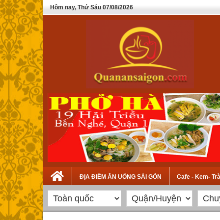
Hôm nay, Thứ Sáu 07/08/2026
ĐỊA ĐIỂM ĂN UỐNG SÀI GÒN
Cafe - Kem- Tr