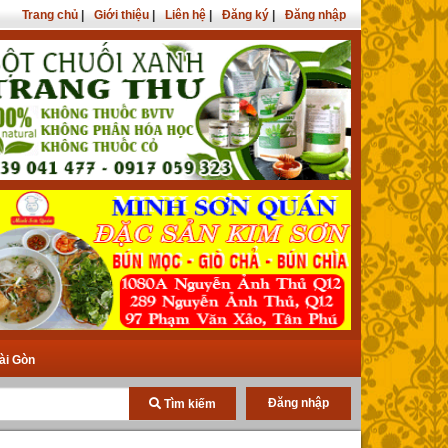
Trang chủ
|
Giới thiệu
|
Liên hệ
|
Đăng ký
|
Đăng nhập
ài Gòn
Đăng nhập
Tìm kiếm