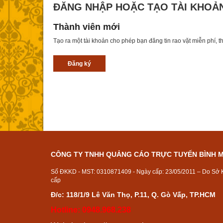
ĐĂNG NHẬP HOẶC TẠO TÀI KHOẢ
Thành viên mới
Tạo ra một tài khoản cho phép bạn đăng tin rao vặt miễn phí, th
Đăng ký
CÔNG TY TNHH QUẢNG CÁO TRỰC TUYẾN BÌNH 
Số ĐKKD - MST: 0310871409 - Ngày cấp: 23/05/2011 – Do Sở
cấp
Đ/c: 118/1/9 Lê Văn Thọ, P.11, Q. Gò Vấp, TP.HCM
Hotline: 0948.968.238