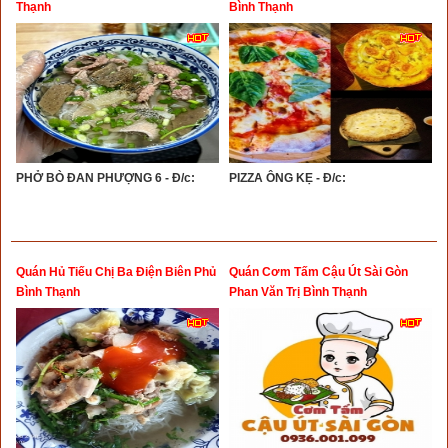
Thạnh
Bình Thạnh
PHỞ BÒ ĐAN PHƯỢNG 6 - Đ/c:
PIZZA ÔNG KẸ - Đ/c:
Quán Hủ Tiếu Chị Ba Điện Biên Phủ
Quán Cơm Tấm Cậu Út Sài Gòn
Bình Thạnh
Phan Văn Trị Bình Thạnh