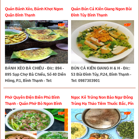
Quán Bánh Xèo, Bánh Khọt Ngon
Quán Bún Cá Kiên Giang Ngon Bùi
Quận Bình Thạnh
Đình Túy Bình Thạnh
BÁNH XÈO BÀ CHIỂU - Đ/c: 894 -
BÚN CÁ KIÊN GIANG H & H - Đ/c:
895 Sạp Chợ Bà Chiểu, Số 40 Diên
53 Bùi Đình Túy, P.24, Bình Thạnh -
Hồng, P.1, Bình Thạnh - Tel:
Tel: 0987303901
0908077655
Phở Quyên Điện Biên Phủ Bình
Ngọc Kê Trứng Non Bào Ngư Đông
Thạnh - Quán Phở Bò Ngon Bình
Trùng Hạ Thảo Tiềm Thuốc Bắc, Pín
Thạnh
Bò Tủy Bò Trứng Non Tiềm Thuốc
Bắc, Lẩu Ngọc Kê, Đuôi Bò Trứng
Non Tiềm Thuốc Bắc, Hải Sản