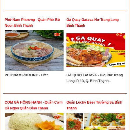
Phở Nam Phương - Quán Phở Bò
Gà Quay Gatava Nơ Trang Long
Ngon Bình Thạnh
Bình Thạnh
PHỞ NAM PHƯƠNG - Đ/c:
GÀ QUAY GATAVA - Đ/c: Nơ Trang
Long, P. 13, Q. Bình Thạnh -
CƠM GÀ HỒNG HẠNH - Quán Cơm
Quán Lucky Beer Trường Sa Bình
Gà Ngon Quận Bình Thạnh
Thạnh