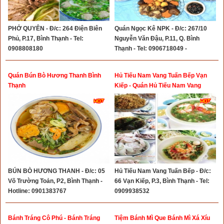
PHỞ QUYÊN - Đ/c: 264 Điện Biên
Quán Ngọc Kê NPK - Đ/c: 267/10
Phủ, P.17, Bình Thạnh - Tel:
Nguyễn Văn Đậu, P.11, Q. Bình
0908808180
Thạnh - Tel: 0906718049 -
0903001487 - 0903246487
Quán Bún Bò Hương Thanh Bình
Hủ Tiếu Nam Vang Tuấn Bếp Vạn
Thạnh
Kiếp - Quán Hủ Tiếu Nam Vang
Ngon Quận Bình Thạnh
BÚN BÒ HƯƠNG THANH - Đ/c: 05
Hủ Tiếu Nam Vang Tuấn Bếp - Đ/c:
Võ Trường Toản, P2, Bình Thạnh -
66 Vạn Kiếp, P.3, Bình Thạnh - Tel:
Hotline: 0901383767
0909938532
Bánh Tráng Cô Phú - Bánh Tráng
Tiệm Bánh Mì Que Bánh Mì Xá Xíu