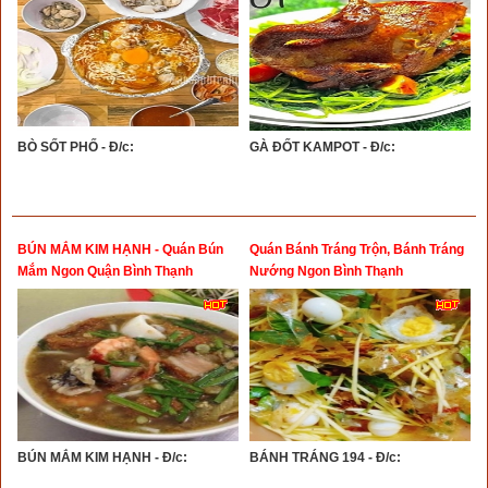
BÒ SỐT PHỐ - Đ/c:
GÀ ĐỐT KAMPOT - Đ/c:
BÚN MẮM KIM HẠNH - Quán Bún
Quán Bánh Tráng Trộn, Bánh Tráng
Mắm Ngon Quận Bình Thạnh
Nướng Ngon Bình Thạnh
BÚN MẮM KIM HẠNH - Đ/c:
BÁNH TRÁNG 194 - Đ/c: