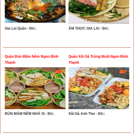
Gia Lai Quán - Đ/c:
ẨM THỰC GIA LAI - Đ/c:
Quán Bún Mắm Nêm Ngon Bình
Quán Xôi Gà Trứng Muối Ngon Bình
Thạnh
Thạnh
BÚN MẮM NÊM NHÀ SI - Đ/c:
Xôi Gà Anh Thư - Đ/c: