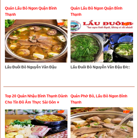
Quán Lẩu Bò Ngon Quận Bình
Quán Lẩu Bò Ngon Quận Bình
Thạnh
Thạnh
Lẩu Đuôi Bò Nguyễn Văn Đậu
Lẩu Đuôi Bò Nguyễn Văn Đậu Đ/c:
Top 20 Quán Nhậu Bình Thạnh Dành
Quán Phở Bò, Lẩu Bò Ngon Bình
Cho Tín Đồ Ẩm Thực Sài Gòn ⭐
Thạnh