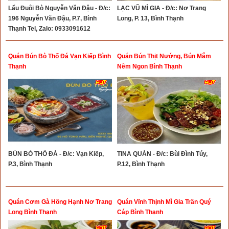
Lẩu Đuôi Bò Nguyễn Văn Đậu - Đ/c:
LẠC VŨ MÌ GIA - Đ/c: Nơ Trang
196 Nguyễn Văn Đậu, P.7, Bình
Long, P. 13, Bình Thạnh
Thạnh Tel, Zalo: 0933091612
Quán Bún Bò Thố Đá Vạn Kiếp Bình
Quán Bún Thịt Nướng, Bún Mắm
Thạnh
Nêm Ngon Bình Thạnh
BÚN BÒ THỐ ĐÁ - Đ/c: Vạn Kiếp,
TINA QUÁN - Đ/c: Bùi Đình Túy,
P.3, Bình Thạnh
P.12, Bình Thạnh
Quán Cơm Gà Hồng Hạnh Nơ Trang
Quán Vĩnh Thịnh Mì Gia Trần Quý
Long Bình Thạnh
Cáp Bình Thạnh