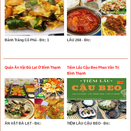
Bánh Tráng Cô Phú - Đ/c: 1
LẨU 268 - Đ/c:
Quán Ăn Vặt Đà Lạt Ở Bình Thạnh
Tiệm Lẩu Cậu Beo Phan Văn Trị
Bình Thạnh
ĂN VẶT ĐÀ LẠT - Đ/c:
TIỆM LẨU CẬU BEO - Đ/c: