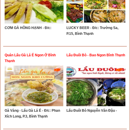
CƠM GÀ HỒNG HẠNH - Đ/c:
LUCKY BEER - Đ/c: Trường Sa,
P.15, Bình Thạnh
Quán Lẩu Gà Lá É Ngon Ở Bình
Lẩu Đuôi Bò - Bao Ngon Bình Thạnh
Thạnh
Gà Vàng - Lẩu Gà Lá É - Đ/c: Phan
Lẩu Đuôi Bò Nguyễn Văn Đậu -
Xích Long, P.3, Bình Thạnh