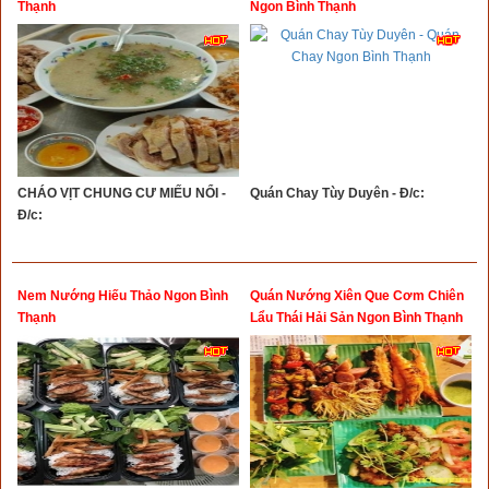
Thạnh
Ngon Bình Thạnh
CHÁO VỊT CHUNG CƯ MIẾU NỔI -
Quán Chay Tùy Duyên - Đ/c:
Đ/c:
Nem Nướng Hiếu Thảo Ngon Bình
Quán Nướng Xiên Que Cơm Chiên
Thạnh
Lẩu Thái Hải Sản Ngon Bình Thạnh