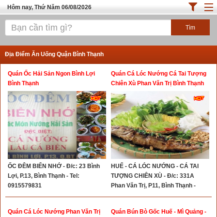
Hôm nay, Thứ Năm 06/08/2026
Trang chủ
ĐỊA ĐIỂM ĂN UỐNG SÀI GÒN
Địa Điểm Ăn Uống Quận Bình Thạnh
Cafe - Kem- Trà Sữa
Quán Ốc Hải Sản Ngon Bình Lợi
Quán Cá Lóc Nướng Cá Tai Tượng
Bánh - Đồ Ăn Vặt
Bình Thạnh
Chiên Xù Phan Văn Trị Bình Thạnh
Thực Phẩm Nông Hải Sản
Top Quán Ăn Sài Gòn
ỐC ĐÊM BIỂN NHỚ - Đ/c: 23 Bình
HUẾ - CÁ LÓC NƯỚNG - CÁ TAI
Lợi, P.13, Bình Thạnh - Tel:
TƯỢNG CHIÊN XÙ - Đ/c: 331A
0915579831
Phan Văn Trị, P11, Bình Thạnh -
Hotline: 0985154377
Quán Cá Lóc Nướng Phan Văn Trị
Quán Bún Bò Gốc Huế - Mì Quảng -