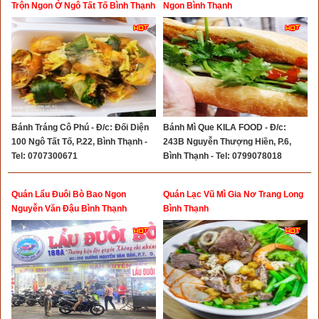
Trộn Ngon Ở Ngô Tất Tố Bình Thạnh
Ngon Bình Thạnh
Bánh Tráng Cô Phú - Đ/c: Đối Diện
Bánh Mì Que KILA FOOD - Đ/c:
100 Ngô Tất Tố, P.22, Bình Thạnh -
243B Nguyễn Thượng Hiền, P.6,
Tel: 0707300671
Bình Thạnh - Tel: 0799078018
Quán Lẩu Đuôi Bò Bao Ngon
Quán Lạc Vũ Mì Gia Nơ Trang Long
Nguyễn Văn Đậu Bình Thạnh
Bình Thạnh