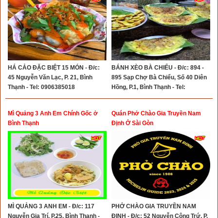
HÁ CẢO ĐẶC BIỆT 15 MÓN - Đ/c:
BÁNH XÈO BÀ CHIỂU - Đ/c: 894 -
45 Nguyễn Văn Lạc, P. 21, Bình
895 Sạp Chợ Bà Chiểu, Số 40 Diên
Thạnh - Tel: 0906385018
Hồng, P.1, Bình Thạnh - Tel:
0908077655
Mì Quảng 3 Anh Em Chính Gốc ở
Quán Phở Chào Gia Truyền Nam
Bình Thạnh
Định Ở Sài Gòn
MÌ QUẢNG 3 ANH EM - Đ/c: 117
PHỞ CHÀO GIA TRUYỀN NAM
Nguyễn Gia Trí, P.25, Bình Thạnh -
ĐỊNH - Đ/c: 52 Nguyễn Công Trứ, P.