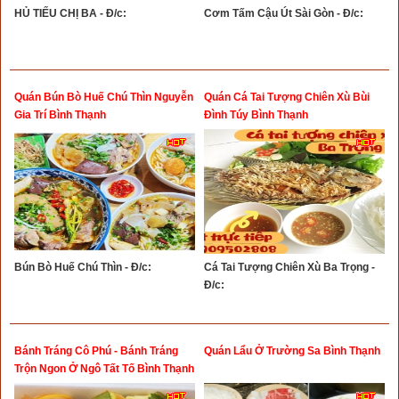
HỦ TIẾU CHỊ BA - Đ/c:
Cơm Tấm Cậu Út Sài Gòn - Đ/c:
Quán Bún Bò Huế Chú Thìn Nguyễn
Quán Cá Tai Tượng Chiên Xù Bùi
Gia Trí Bình Thạnh
Đình Túy Bình Thạnh
Bún Bò Huế Chú Thìn - Đ/c:
Cá Tai Tượng Chiên Xù Ba Trọng -
Đ/c:
Bánh Tráng Cô Phú - Bánh Tráng
Quán Lẩu Ở Trường Sa Bình Thạnh
Trộn Ngon Ở Ngô Tất Tố Bình Thạnh