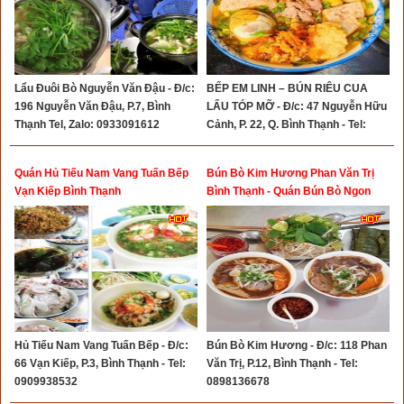
Lẩu Đuôi Bò Nguyễn Văn Đậu - Đ/c:
BẾP EM LINH – BÚN RIÊU CUA
196 Nguyễn Văn Đậu, P.7, Bình
LẨU TÓP MỠ - Đ/c: 47 Nguyễn Hữu
Thạnh Tel, Zalo: 0933091612
Cảnh, P. 22, Q. Bình Thạnh - Tel:
0368855716
Quán Hủ Tiếu Nam Vang Tuấn Bếp
Bún Bò Kim Hương Phan Văn Trị
Vạn Kiếp Bình Thạnh
Bình Thạnh - Quán Bún Bò Ngon
Bình Thạnh
Hủ Tiếu Nam Vang Tuấn Bếp - Đ/c:
Bún Bò Kim Hương - Đ/c: 118 Phan
66 Vạn Kiếp, P.3, Bình Thạnh - Tel:
Văn Trị, P.12, Bình Thạnh - Tel:
0909938532
0898136678