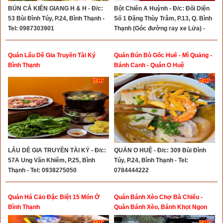
BÚN CÁ KIÊN GIANG H & H - Đ/c:
Bột Chiên A Huỳnh - Đ/c: Đối Diện
53 Bùi Đình Túy, P.24, Bình Thạnh -
Số 1 Đặng Thùy Trâm, P.13, Q. Bình
Tel: 0987303901
Thạnh (Góc đường ray xe Lửa) -
Tel: 0908190849
Quán Lẩu Dê Gia Truyền Tài Ký
Quán Bún Bò Gốc Huế - Mì Quảng -
Bình Thạnh
Bánh Canh - Quán O Huệ
LẨU DÊ GIA TRUYỀN TÀI KÝ - Đ/c:
QUÁN O HUỆ - Đ/c: 309 Bùi Đình
57A Ung Văn Khiêm, P.25, Bình
Túy, P.24, Bình Thạnh - Tel:
Thạnh - Tel: 0938275050
0784444222
Quán Há Cảo Đặc Biệt 15 Món Ở
Quán Bánh Xèo Chợ Bà Chiểu -
Bình Thạnh
Quán Bánh Xèo, Bánh Khọt Ngon
Quận Bình Thạnh