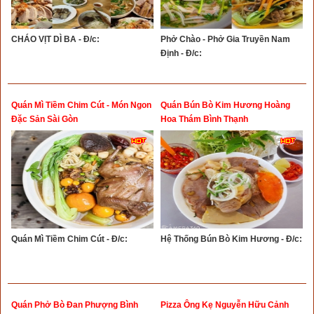
CHÁO VỊT DÌ BA - Đ/c:
Phở Chào - Phở Gia Truyền Nam
Định - Đ/c:
Quán Mì Tiềm Chim Cút - Món Ngon
Quán Bún Bò Kim Hương Hoàng
Đặc Sản Sài Gòn
Hoa Thám Bình Thạnh
Quán Mì Tiềm Chim Cút - Đ/c:
Hệ Thống Bún Bò Kim Hương - Đ/c:
Quán Phở Bò Đan Phượng Bình
Pizza Ông Kẹ Nguyễn Hữu Cảnh