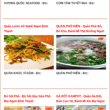
VƯƠNG QUỐC SEAFOOD - Đ/c:
CƠM TẤM TUYẾT MAI - Đ/c:
Quán Lươn Xứ Nghệ Ngon Bình
QUÁN PHỞ HIỀN - Quán Phở Bò,
Thạnh
Bò Kho, Bánh Mì Thịt Nướng Ngon
Bình Thạnh
QUÁN KHÚC VÍ DẶM - Đ/c:
QUÁN PHỞ HIỀN - Đ/c:
Bò Sốt Phố - Bò Sốt Hàu Sữa Phô
GÀ ĐỐT KAMPOT - Quán Gà Đốt,
Mai Ngon Bình Thạnh
Bún Cari Vịt, Bánh Mì Xíu Mại Ngon
Bình Thạnh