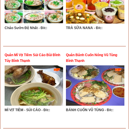
Cháo Sườn Đệ Nhất - Đ/c:
TRÀ SỮA NANA - Đ/c:
Quán Mì Vịt Tiềm Sủi Cảo Bùi Đình
Quán Bánh Cuốn Nóng Vũ Tùng
Túy Bình Thạnh
Bình Thạnh
MÌ VỊT TIỀM - SỦI CẢO - Đ/c:
BÁNH CUỐN VŨ TÙNG - Đ/c: