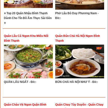
⭐ Top 20 Quán Nhậu Bình Thạnh
Phở Lẩu Bò Duy Phương Nam -
Dành Cho Tín Đồ Ẩm Thực Sài Gòn
Đ/c:
⭐
Quán Lẩu Cá Ngon Khu Miếu Nổi
Quán Bún Chả Hà Nội Ngon Bình
Bình Thạnh
Thạnh
QUÁN LẨU NGẤT - Đ/c:
BÚN CHẢ HÀ NỘI NHƯ Ý - Đ/c:
Quán Cháo Vịt Ngon Quận Bình
Quán Chay Tùy Duyên - Quán Chay