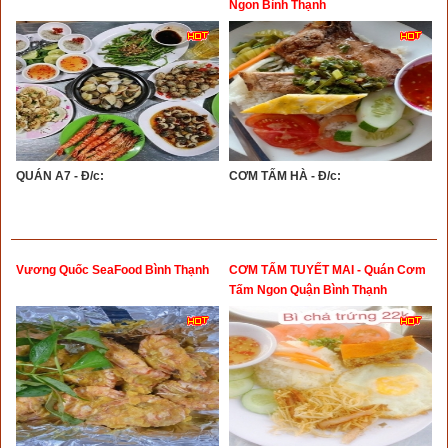
Ngon Bình Thạnh
QUÁN A7 - Đ/c:
CƠM TẤM HÀ - Đ/c:
Vương Quốc SeaFood Bình Thạnh
CƠM TẤM TUYẾT MAI - Quán Cơm
Tấm Ngon Quận Bình Thạnh