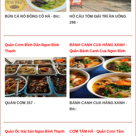
BÚN CÁ RÔ ĐỒNG CÔ HÀ - Đ/c:
HỒ CÂU TÔM GIẢI TRÍ ĂN UỐNG
296 -
Quán Cơm Bình Dân Ngon Bình
BÁNH CANH CUA HÀNG XANH -
Thạnh
Quán Bánh Canh Cua Ngon Bình
Thạnh
QUÁN CƠM 357 -
BÁNH CANH CUA HÀNG XANH -
Đ/c:
Quán Ốc Hải Sản Ngon Bình Thạnh
CƠM TẤM HÀ - Quán Cơm Tấm