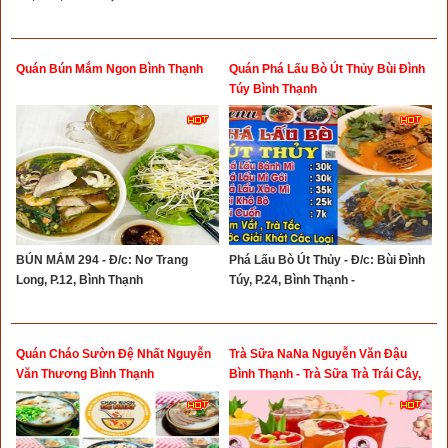
Quán Bún Mắm Ngon Bình Thạnh
Quán Phá Lấu Bò Út Thủy Bùi Đình
Túy Bình Thạnh
BÚN MẮM 294 - Đ/c: Nơ Trang
Phá Lấu Bò Út Thủy - Đ/c: Bùi Đình
Long, P.12, Bình Thạnh
Túy, P.24, Bình Thạnh -
Quán Cháo Sườn Đệ Nhất Nguyễn
Trà Sữa NaNa Nguyễn Văn Đậu
Văn Thương Bình Thạnh
Bình Thạnh - Trà Sữa Trà Trái Cây,
Bánh Tráng Trộn