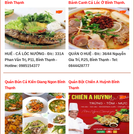
Bình Thạnh
Bánh Canh Cá Lóc Ở Bình Thạnh.
HUẾ - CÁ LÓC NƯỚNG - Đ/c: 331A
QUÁN O HUỆ - Đ/c: 36/44 Nguyễn
Phan Văn Trị, P11, Bình Thạnh -
Gia Trí, P.25, Bình Thạnh - Tel:
Hotline: 0985154377
0844428777
Quán Bún Cá Kiên Giang Ngon Bình
Quán Bột Chiên A Huỳnh Bình
Thạnh
Thạnh