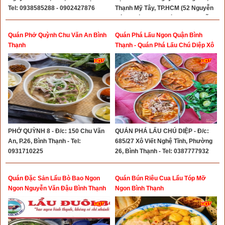
Tel: 0938585288 - 0902427876
Thạnh Mỹ Tây, TP.HCM (52 Nguyễn
Công Trứ, P.19, Q. Bình Thạnh CŨ) -
Hotline: 0902701208
Quán Phở Quỳnh Chu Văn An Bình
Quán Phá Lấu Ngon Quận Bình
Thạnh
Thạnh - Quán Phá Lấu Chú Diệp Xô
Viết Nghệ Tĩnh Bình Thạnh
PHỞ QUỲNH 8 - Đ/c: 150 Chu Văn
QUÁN PHÁ LẤU CHÚ DIỆP - Đ/c:
An, P.26, Bình Thạnh - Tel:
685/27 Xô Viết Nghệ Tĩnh, Phường
0931710225
26, Bình Thạnh - Tel: 0387777932
Quán Đặc Sản Lẩu Bò Bao Ngon
Quán Bún Riêu Cua Lẩu Tóp Mỡ
Ngon Nguyễn Văn Đậu Bình Thạnh
Ngon Bình Thạnh