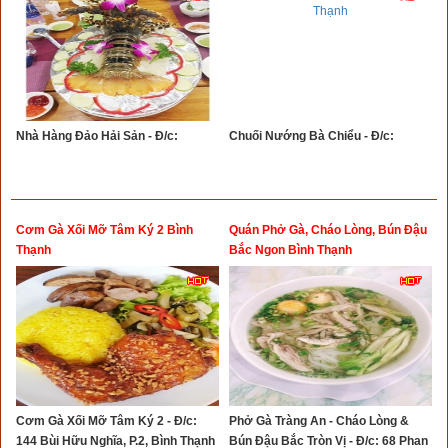
Nhà Hàng Đảo Hải Sản - Đ/c:
Chuối Nướng Bà Chiểu - Đ/c:
Cơm Gà Xối Mỡ Tâm Ký 2 Bình
Quán Phở Gà, Cháo Lòng, Bún Đậu
Thạnh
Bắc Ngon Bình Thạnh
Cơm Gà Xối Mỡ Tâm Ký 2 - Đ/c:
Phở Gà Tràng An - Cháo Lòng &
144 Bùi Hữu Nghĩa, P.2, Bình Thạnh
Bún Đậu Bắc Tròn Vị - Đ/c: 68 Phan