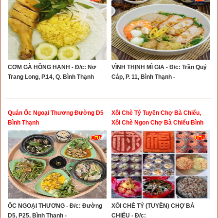
CƠM GÀ HỒNG HẠNH - Đ/c: Nơ
VĨNH THỊNH MÌ GIA - Đ/c: Trần Quý
Trang Long, P.14, Q. Bình Thạnh
Cáp, P. 11, Bình Thạnh -
Quán Ốc Ngoại Thương Đường D5
Xôi Chè Tý Tuyền Chợ Bà Chiểu,
Bình Thạnh
Xôi Chè Ngon Chợ Bà Chiểu Bình
Thạnh
ỐC NGOẠI THƯƠNG - Đ/c: Đường
XÔI CHÈ TÝ (TUYỀN) CHỢ BÀ
D5, P25, Bình Thạnh -
CHIỂU - Đ/c: