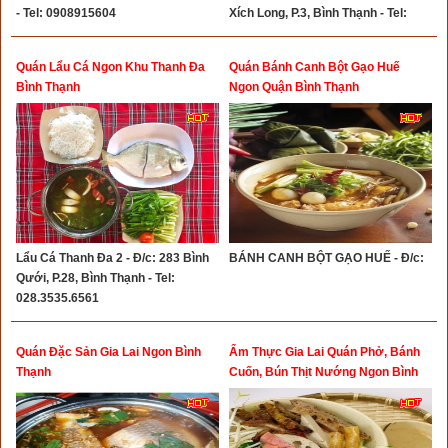
- Tel: 0908915604
Xích Long, P.3, Bình Thạnh - Tel:
0355214336
Quán Lẩu Cá Ngon Khu Thanh Đa
Quán Bánh Canh Bột Gạo Huế
Bình Thạnh
Ngon Quận Bình Thạnh
Lẩu Cá Thanh Đa 2 - Đ/c: 283 Bình
BÁNH CANH BỘT GẠO HUẾ - Đ/c:
Qưới, P.28, Bình Thạnh - Tel:
028.3535.6561
Quán Đặc Sản Gia Lai Ngon Bình
Ẩm Thực Gia Lai Quán Phở, Bánh
Thạnh
Cuốn, Bún Thịt Nướng Ngon Bình
Thạnh