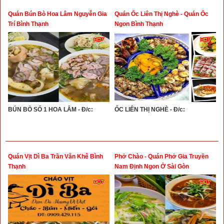
Quán Bún Bò Hoa Lâm Nguyễn Gia
Quán Ốc Liên Thị Nghè - Quán Ốc
Trí Bình Thạnh
Ngon Bình Thạnh
BÚN BÒ SỐ 1 HOA LÂM - Đ/c:
ỐC LIÊN THỊ NGHÈ - Đ/c:
Quán Vịt Dì Ba Trần Văn Khê Bình
Phở Chào - Quán Phở Gia Truyền
Thạnh
Nam Định Ngon Ở Sài Gòn