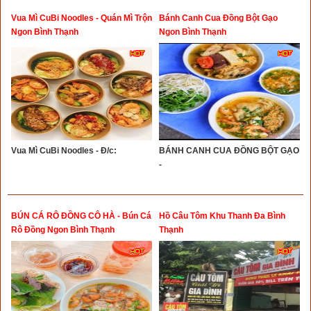
Vua Mì CuBi Noodles - Quán Mì Trộn
Bánh Canh Cua Đồng Bột Gạo
Ngon Bình Thạnh
Ngon Bình Thạnh
Vua Mì CuBi Noodles - Đ/c:
BÁNH CANH CUA ĐỒNG BỘT GẠO
-
BÚN CÁ RÔ ĐỒNG CÔ HÀ - Bún Cá
Hồ Câu Tôm Khu Thanh Đa Bình
Rô Đồng Ngon Bình Thạnh
Thạnh