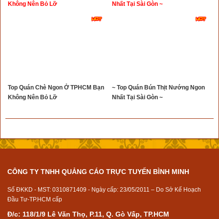
Không Nên Bỏ Lỡ
Nhất Tại Sài Gòn ~
Top Quán Chè Ngon Ở TPHCM Bạn
~ Top Quán Bún Thịt Nướng Ngon
Không Nên Bỏ Lỡ
Nhất Tại Sài Gòn ~
CÔNG TY TNHH QUẢNG CÁO TRỰC TUYẾN BÌNH MINH
Số ĐKKD - MST: 0310871409 - Ngày cấp: 23/05/2011 – Do Sở Kế Hoạch
Đầu Tư-TP.HCM cấp
Đ/c: 118/1/9 Lê Văn Thọ, P.11, Q. Gò Vấp, TP.HCM