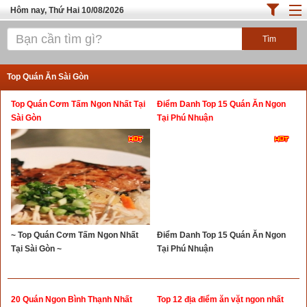
Hôm nay, Thứ Hai 10/08/2026
Trang chủ
ĐỊA ĐIỂM ĂN UỐNG SÀI GÒN
Top Quán Ăn Sài Gòn
Cafe - Kem- Trà Sữa
Top Quán Cơm Tấm Ngon Nhất Tại
Điểm Danh Top 15 Quán Ăn Ngon
Bánh - Đồ Ăn Vặt
Sài Gòn
Tại Phú Nhuận
Thực Phẩm Nông Hải Sản
Top Quán Ăn Sài Gòn
~ Top Quán Cơm Tấm Ngon Nhất
Điểm Danh Top 15 Quán Ăn Ngon
Tại Sài Gòn ~
Tại Phú Nhuận
20 Quán Ngon Bình Thạnh Nhất
Top 12 địa điểm ăn vặt ngon nhất