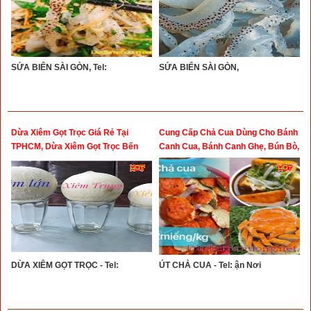
SỨA BIỂN SÀI GÒN, Tel:
SỨA BIỂN SÀI GÒN,
Dừa Xiêm Gọt Trọc Giá Rẻ Tại
Cung Cấp Chả Cua Dùng Cho Bánh
TPHCM, Dừa Xiêm Gọt Trọc Bến
Canh Cua, Bánh Canh Ghẹ, Bún Bò,
Tre Giá Rẻ Tại Tp.HCM
Bún Mắm Miền Tây, Bún Thái.
DỪA XIÊM GỌT TRỌC - Tel:
ÚT CHẢ CUA - Tel: ận Nơi