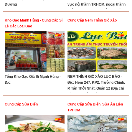
Dương
vực nội thành TP.HCM, ngoại thành
phí ship 20k 30k 40k tuỳ nơi. Bán
từ 0.5 kg trở lên. 1 bánh tầm 0.5 kg
Kho Gạo Mạnh Hùng - Cung Cấp Sỉ
Cung Cấp Nem Thính Giò Xào
đó khách.
Lẻ Các Loại Gạo
Tổng Kho Gạo Giá Sỉ Mạnh Hùng -
NEM THÍNH GIÒ XÀO LỤC BẢO -
Đ/c:
Đ/c: Hẻm 247, KP2, Trường Chinh,
P. Tân Thới Nhất, Quận 12 (Địa chỉ
đúng 27A Tân Thới Nhất 13A) - Tel:
Cung Cấp Sứa Biển
Cung Cấp Sứa Biển, Sứa Ăn Liền
TPHCM