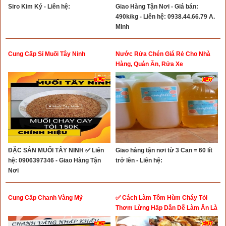
Siro Kim Ký - Liên hệ:
Giao Hàng Tận Nơi - Giá bán:
490k/kg - Liên hệ: 0938.44.66.79 A.
Minh
Cung Cấp Sỉ Muối Tây Ninh
Nước Rửa Chén Giá Rẻ Cho Nhà
Hàng, Quán Ăn, Rửa Xe
ĐẶC SẢN MUỐI TÂY NINH ✅ Liên
Giao hàng tận nơi từ 3 Can = 60 lít
hệ: 0906397346 - Giao Hàng Tận
trở lên - Liên hệ:
Nơi
Cung Cấp Chanh Vàng Mỹ
✅ Cách Làm Tôm Hùm Cháy Tỏi
Thơm Lừng Hấp Dẫn Dễ Làm Ăn Là
Ghiền ✅