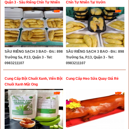
Quận 3 - Sầu Riêng Chín Tự Nhiên
Chín Tự Nhiên Tại Vườn
Tại Vườn 90K
SẦU RIÊNG SẠCH 3 BAO - Đ/c: 898
SẦU RIÊNG SẠCH 3 BAO - Đ/c: 898
Trường Sa, P.13, Quận 3 - Tel:
Trường Sa, P.13, Quận 3 - Tel:
0983211107
0983211107
Cung Cấp Bột Chuối Xanh, Viên Bột
Cung Cấp Heo Sữa Quay Giá Rẻ
Chuối Xanh Mật Ong