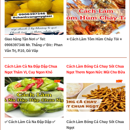
Giao hàng Tận Nơi ✅ Tel:
⭐ Cách Làm Tôm Hùm Cháy Tỏi ⭐
0906397346 Mr. Thắng ✅ Đ/c: Phan
Văn Trị, P.10, Gò Vấp
Cách Làm Cà Na Đập Dập Chua
Cách Làm Bóng Cá Chay Sốt Chua
Ngọt Thấm Vị, Cay Ngon Khó
Ngọt Thơm Ngon Nức Mũi Cho Bữa
Cưỡng ✅
Cơm Rằm
✅ Cách Làm Cà Na Đập Dập ✅
Cách Làm Bóng Cá Chay Sốt Chua
Ngọt