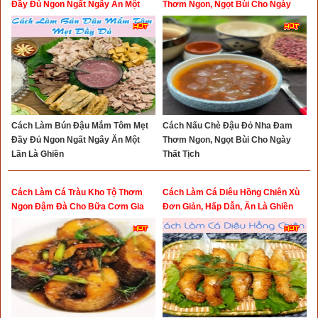
Đầy Đủ Ngon Ngất Ngây Ăn Một
Thơm Ngon, Ngọt Bùi Cho Ngày
Lần Là Ghiền
Thất Tịch
Cách Làm Bún Đậu Mắm Tôm Mẹt
Cách Nấu Chè Đậu Đỏ Nha Đam
Đầy Đủ Ngon Ngất Ngây Ăn Một
Thơm Ngon, Ngọt Bùi Cho Ngày
Lần Là Ghiền
Thất Tịch
Cách Làm Cá Tràu Kho Tộ Thơm
Cách Làm Cá Diêu Hồng Chiên Xù
Ngon Đậm Đà Cho Bữa Cơm Gia
Đơn Giản, Hấp Dẫn, Ăn Là Ghiền
Đình