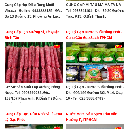
Cung Cấp Hạt Điều Rang Muối
CUNG CẤP MÌ TÀU MA MA TA NA -
Vinaca - Hotline: 0938222185 - Đ/c:
Tel: 0938311101 - Đ/c: 39/20 Đường
Số 13 Đường 15, Phường An Lạc,
Trục, P.13, Q.Bình Thạnh,
TPHCM (Quận Bình Tân Cũ)
Cung Cấp Lạp Xưởng Sỉ, Lẻ Quận
Đại Lý Gạo Nước Suối Hồng Phát -
Bình Tân
Cung Cấp Gạo Sạch TPHCM
Cơ Sở Sản Xuất Lạp Xưởng Hồng
Đại Lý Gạo - Nước Suối Hồng Phát -
Ngọc, Tel: 0908590283, Đ/c:
Đ/c: 606/196 Đường 3/2, P. 14, Quận
137/107 Phan Anh, P. Bình Trị Đông,
10 - Tel: 028.3888.6789 -
Q. Bình Tân
0918136653
Cung Cấp Gạo, Dừa Khô Sỉ Lẻ - Đại
Nước Mắm Siêu Sạch Trần Văn
Lý Gạo Phúc
Hưởng Tại TPHCM