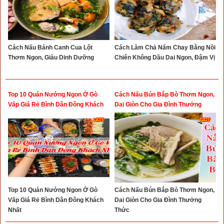
Cách Nấu Bánh Canh Cua Lột
Cách Làm Chả Nấm Chay Bằng Nồi
Thơm Ngon, Giàu Dinh Dưỡng
Chiên Không Dầu Dai Ngon, Đậm Vị
Top 10 Quán Nướng Ngon Ở Gò
Cách Nấu Bún Bắp Bò Thơm Ngon,
Vấp Giá Rẻ Bình Dân Đông Khách
Dai Giòn Cho Gia Đình Thưởng
Nhất
Thức
Top 10 Quán Nướng Ngon Ở Gò
Cách Nấu Bún Bắp Bò Thơm Ngon,
Vấp Giá Rẻ Bình Dân Đông Khách
Dai Giòn Cho Gia Đình Thưởng
Nhất
Thức