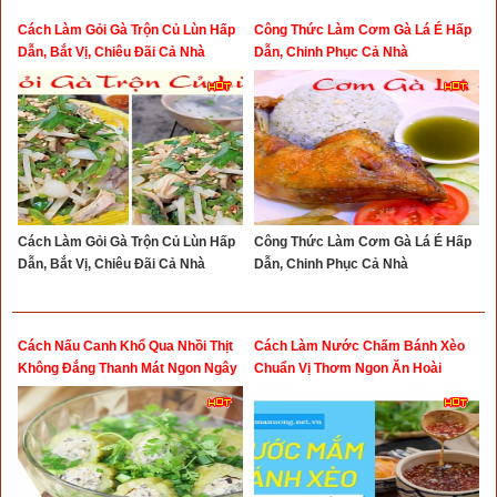
Cách Làm Gỏi Gà Trộn Củ Lùn Hấp
Công Thức Làm Cơm Gà Lá É Hấp
Dẫn, Bắt Vị, Chiêu Đãi Cả Nhà
Dẫn, Chinh Phục Cả Nhà
Cách Làm Gỏi Gà Trộn Củ Lùn Hấp
Công Thức Làm Cơm Gà Lá É Hấp
Dẫn, Bắt Vị, Chiêu Đãi Cả Nhà
Dẫn, Chinh Phục Cả Nhà
Cách Nấu Canh Khổ Qua Nhồi Thịt
Cách Làm Nước Chấm Bánh Xèo
Không Đắng Thanh Mát Ngon Ngây
Chuẩn Vị Thơm Ngon Ăn Hoài
Ngất Ngây
Không Ngán