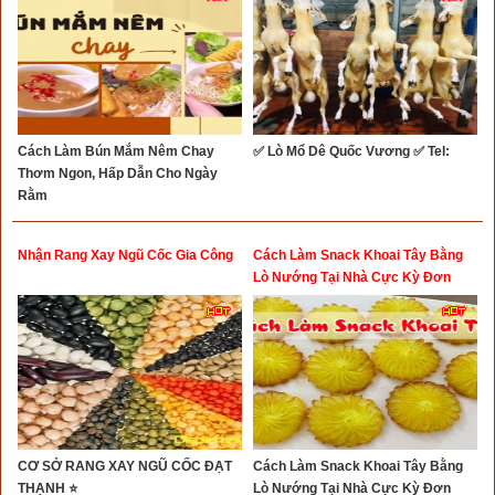
Cách Làm Bún Mắm Nêm Chay
✅ Lò Mổ Dê Quốc Vương ✅ Tel:
Thơm Ngon, Hấp Dẫn Cho Ngày
Rằm
Nhận Rang Xay Ngũ Cốc Gia Công
Cách Làm Snack Khoai Tây Bằng
Lò Nướng Tại Nhà Cực Kỳ Đơn
Giản
CƠ SỞ RANG XAY NGŨ CỐC ĐẠT
Cách Làm Snack Khoai Tây Bằng
THẠNH ⭐
Lò Nướng Tại Nhà Cực Kỳ Đơn