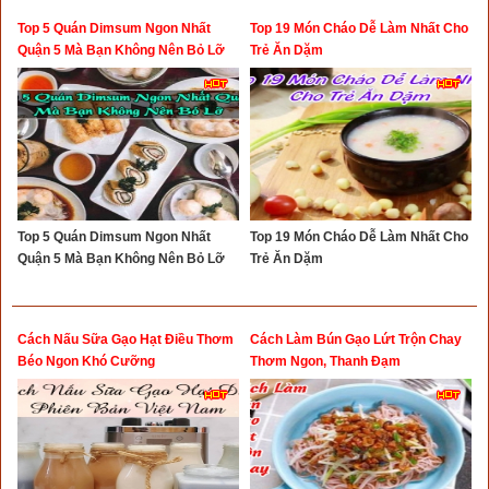
Top 5 Quán Dimsum Ngon Nhất
Top 19 Món Cháo Dễ Làm Nhất Cho
Quận 5 Mà Bạn Không Nên Bỏ Lỡ
Trẻ Ăn Dặm
Top 5 Quán Dimsum Ngon Nhất
Top 19 Món Cháo Dễ Làm Nhất Cho
Quận 5 Mà Bạn Không Nên Bỏ Lỡ
Trẻ Ăn Dặm
Cách Nấu Sữa Gạo Hạt Điều Thơm
Cách Làm Bún Gạo Lứt Trộn Chay
Béo Ngon Khó Cưỡng
Thơm Ngon, Thanh Đạm