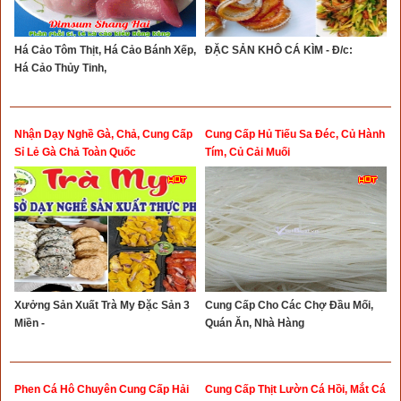
Há Cảo Tôm Thịt, Há Cảo Bánh Xếp,
ĐẶC SẢN KHÔ CÁ KÌM - Đ/c:
Há Cảo Thủy Tinh,
Nhận Dạy Nghề Gà, Chả, Cung Cấp
Cung Cấp Hủ Tiếu Sa Đéc, Củ Hành
Sỉ Lẻ Gà Chả Toàn Quốc
Tím, Củ Cải Muối
Xưởng Sản Xuất Trà My Đặc Sản 3
Cung Cấp Cho Các Chợ Đầu Mối,
Miền -
Quán Ăn, Nhà Hàng
Phen Cá Hô Chuyên Cung Cấp Hải
Cung Cấp Thịt Lườn Cá Hồi, Mắt Cá