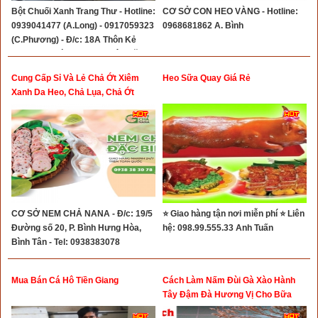
Bột Chuối Xanh Trang Thư - Hotline:
CƠ SỞ CON HEO VÀNG - Hotline:
0939041477 (A.Long) - 0917059323
0968681862 A. Bình
(C.Phương) - Đ/c: 18A Thôn Kẻ
Đọng - Xã Đức Minh - Huyện ĐăkMil
- Tỉnh Đăknông
Cung Cấp Sỉ Và Lẻ Chả Ớt Xiêm
Heo Sữa Quay Giá Rẻ
Xanh Da Heo, Chả Lụa, Chả Ớt
Xiêm Xanh, Nem Ớt Xiêm Tỏi
CƠ SỞ NEM CHẢ NANA - Đ/c: 19/5
⭐ Giao hàng tận nơi miễn phí ⭐ Liên
Đường số 20, P. Bình Hưng Hòa,
hệ: 098.99.555.33 Anh Tuấn
Bình Tân - Tel: 0938383078
Mua Bán Cá Hô Tiền Giang
Cách Làm Nấm Đùi Gà Xào Hành
Tây Đậm Đà Hương Vị Cho Bữa
Cơm Chay