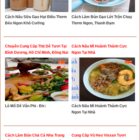
Cách Nấu Sữa Gạo Hạt Điều Thơm
Cách Làm Bún Gạo Lứt Trộn Chay
Béo Ngon Khó Cưỡng
Thơm Ngon, Thanh Đạm
Chuyên Cung Cấp Thịt Dê Tươi Tại
Cách Nấu Mì Hoành Thánh Cực
Bình Dương, Hồ Chí Minh, Đồng Nai
Ngon Tại Nhà
Lò Mổ Dê Văn Phi - Đ/c:
Cách Nấu Mì Hoành Thánh Cực
Ngon Tại Nhà
Cách Làm Bún Chả Cá Nha Trang
Cung Cấp Vú Heo Vissan Tươi