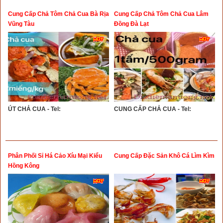
Cung Cấp Chả Tôm Chả Cua Bà Rịa
Cung Cấp Chả Tôm Chả Cua Lâm
Vũng Tàu
Đồng Đà Lạt
ÚT CHẢ CUA - Tel:
CUNG CẤP CHẢ CUA - Tel:
Phân Phối Sỉ Há Cảo Xíu Mại Kiểu
Cung Cấp Đặc Sản Khô Cá Lìm Kìm
Hồng Kông