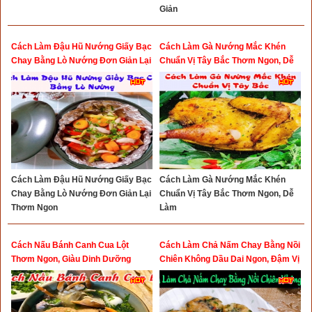
Giản
Cách Làm Đậu Hũ Nướng Giấy Bạc
Cách Làm Gà Nướng Mắc Khén
Chay Bằng Lò Nướng Đơn Giản Lại
Chuẩn Vị Tây Bắc Thơm Ngon, Dễ
Thơm Ngon
Làm
Cách Làm Đậu Hũ Nướng Giấy Bạc
Cách Làm Gà Nướng Mắc Khén
Chay Bằng Lò Nướng Đơn Giản Lại
Chuẩn Vị Tây Bắc Thơm Ngon, Dễ
Thơm Ngon
Làm
Cách Nấu Bánh Canh Cua Lột
Cách Làm Chả Nấm Chay Bằng Nồi
Thơm Ngon, Giàu Dinh Dưỡng
Chiên Không Dầu Dai Ngon, Đậm Vị