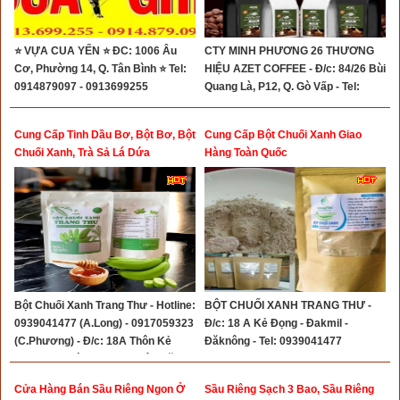
⭐ VỰA CUA YẾN ⭐ ĐC: 1006 Âu
CTY MINH PHƯƠNG 26 THƯƠNG
Cơ, Phường 14, Q. Tân Bình ⭐ Tel:
HIỆU AZET COFFEE - Đ/c: 84/26 Bùi
0914879097 - 0913699255
Quang Là, P12, Q. Gò Vấp - Tel:
0903339726
Cung Cấp Tinh Dầu Bơ, Bột Bơ, Bột
Cung Cấp Bột Chuối Xanh Giao
Chuối Xanh, Trà Sả Lá Dứa
Hàng Toàn Quốc
Bột Chuối Xanh Trang Thư - Hotline:
BỘT CHUỐI XANH TRANG THƯ -
0939041477 (A.Long) - 0917059323
Đ/c: 18 A Kẻ Đọng - Đakmil -
(C.Phương) - Đ/c: 18A Thôn Kẻ
Đăknông - Tel: 0939041477
Đọng - Xã Đức Minh - Huyện ĐăkMil
- Tỉnh Đăknông
Cửa Hàng Bán Sầu Riêng Ngon Ở
Sầu Riêng Sạch 3 Bao, Sầu Riêng