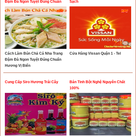
Đậm Đà Ngon Tuyệt Đúng Chuẩn
Sạch
Hương Vị Biển
Cách Làm Bún Chả Cá Nha Trang
Cửa Hàng Vissan Quận 1 - Tel
Đậm Đà Ngon Tuyệt Đúng Chuẩn
Hương Vị Biển
Cung Cấp Siro Hương Trái Cây
Bán Tinh Bột Nghệ Nguyên Chất
100%