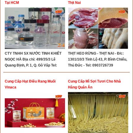
Tại HCM
Thịt Nai
CTY TNHH SX NƯỚC TINH KHIẾT
THỊT HEO RỪNG - THỊT NAI - Đ/c:
NGỌC HÀ Địa chỉ: 499/35/3 Lê
1301/10/3 Tỉnh Lộ 43, P. Bình Chiểu,
Quang Định, P. 1, Q. Gò Vấp Tel:
Thủ Đức - Tel: 0903726739
028.2237.4035 - 0937.087.159
Cung Cấp Hạt Điều Rang Muối
Cung Cấp Mì Sợi Tươi Cho Nhà
Vinaca
Hàng Quán Ăn