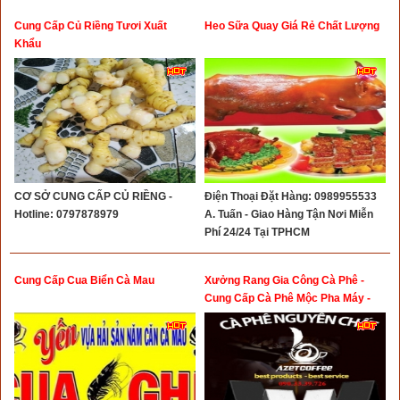
Cung Cấp Củ Riềng Tươi Xuất
Heo Sữa Quay Giá Rẻ Chất Lượng
Khẩu
CƠ SỞ CUNG CẤP CỦ RIỀNG -
Điện Thoại Đặt Hàng: 0989955533
Hotline: 0797878979
A. Tuấn - Giao Hàng Tận Nơi Miễn
Phí 24/24 Tại TPHCM
Cung Cấp Cua Biển Cà Mau
Xưởng Rang Gia Công Cà Phê -
Cung Cấp Cà Phê Mộc Pha Máy -
Cà Phê Hạt Pha Phin - Cà Phê Phối
Gu - Cà Phê Rang Giá Sỉ - Cà Phê
Nhân Xanh