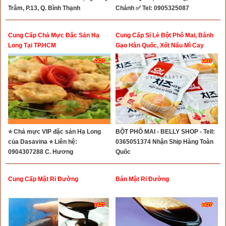
Trâm, P.13, Q. Bình Thạnh
Chánh ✅ Tel: 0905325087
Cung Cấp Chả Mực Đặc Sản Hạ
Cung Cấp Sỉ Lẻ Bột Phô Mai, Bánh
Long Tại TP.HCM
Gạo Hàn Quốc, Xốt Nấu Mì Cay
⭐ Chả mực VIP đặc sản Hạ Long
BỘT PHÔ MAI - BELLY SHOP - Tell:
của Dasavina ⭐ Liên hệ:
0365051374 Nhận Ship Hàng Toàn
0904307288 C. Hương
Quốc
Cung Cấp Mật Rỉ Đường
Bán Mật Rỉ Đường