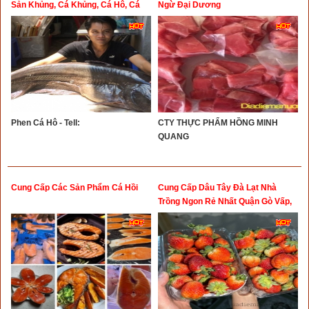
Sản Khủng, Cá Khủng, Cá Hô, Cá
Ngừ Đại Dương
Mó Gù, Cá Leo, Cá Tấm, Cá Mõm
Trâu, Cá Anh Vũ, Cá Sọc Dưa, Cá
Hồng Chuối
Phen Cá Hô - Tell:
CTY THỰC PHẨM HỒNG MINH
QUANG
Cung Cấp Các Sản Phẩm Cá Hồi
Cung Cấp Dâu Tây Đà Lạt Nhà
Trồng Ngon Rẻ Nhất Quận Gò Vấp,
Bình Thạnh