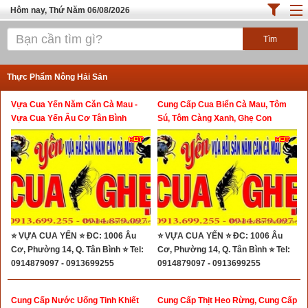
Hôm nay, Thứ Năm 06/08/2026
Trang chủ
ĐỊA ĐIỂM ĂN UỐNG SÀI GÒN
Thực Phẩm Nông Hải Sản
Cafe - Kem- Trà Sữa
Vựa Cua Yến Năm Căn Cà Mau -
Cung Cấp Cua Biển Cà Mau, Tôm
Bánh - Đồ Ăn Vặt
Vựa Cua Yến Âu Cơ Tân Bình
Sú, Tôm Càng Xanh, Ghẹ Con
Thực Phẩm Nông Hải Sản
Top Quán Ăn Sài Gòn
⭐ VỰA CUA YẾN ⭐ ĐC: 1006 Âu
⭐ VỰA CUA YẾN ⭐ ĐC: 1006 Âu
Cơ, Phường 14, Q. Tân Bình ⭐ Tel:
Cơ, Phường 14, Q. Tân Bình ⭐ Tel:
0914879097 - 0913699255
0914879097 - 0913699255
Cung Cấp Nước Uống Tinh Khiết
Cung Cấp Thịt Heo Rừng, Cung Cấp