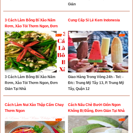
Giản
3 Cách Làm Bông Bí Xào Nấm
Cung Cấp Sỉ Lẻ Kem Indonesia
Rơm, Xào Tỏi Thơm Ngon, Đơn
Giản Tại Nhà
3 Cách Làm Bông Bí Xào Nấm
Giao Hàng Trong Vòng 24h - Tel: -
Rơm, Xào Tỏi Thơm Ngon, Đơn
Đ/c: Trung Mỹ Tây 13, P. Trung Mỹ
Giản Tại Nhà
Tây, Quận 12
Cách Làm Nui Xào Thập Cẩm Chay
Cách Nấu Chè Bưởi Giòn Ngon
Thơm Ngon
Không Bị Đắng, Đơn Giản Tại Nhà