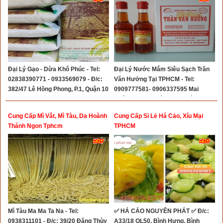
Đại Lý Gạo - Dừa Khô Phúc - Tel:
Đại Lý Nước Mắm Siêu Sạch Trần
02838390771 - 0933569079 - Đ/c:
Văn Hưởng Tại TPHCM - Tel:
382/47 Lê Hồng Phong, P.1, Quận 10
0909777581- 0906337595 Mai
Uyên- Đc: 457 Bà Hạt, Phường 8,
Quận 10
Cung Cấp Mì Vắt, Mì Tàu, Da Hoành
Cung Cấp Sỉ Lẻ Há Cảo, Xíu Mại
Thánh Ngon Tphcm
TPHCM
Mì Tàu Ma Ma Ta Na - Tel:
✅ HÁ CẢO NGUYÊN PHÁT ✅ Đ/c:
0938311101 - Đ/c: 39/20 Đặng Thùy
A33/18 QL50, Bình Hưng, Bình