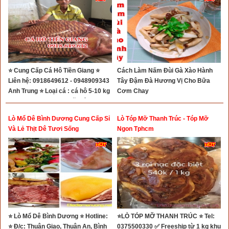
⭐ Cung Cấp Cá Hô Tiền Giang ⭐
Cách Làm Nấm Đùi Gà Xào Hành
Liên hệ: 0918649612 - 0948909343
Tây Đậm Đà Hương Vị Cho Bữa
Anh Trung ⭐ Loại cá : cá hô 5-10 kg
Cơm Chay
/ con, 10-20kg/ con, hoặc lớn hơn....
Lò Mổ Dê Bình Dương Cung Cấp Sỉ
Lò Tóp Mỡ Thanh Trúc - Tóp Mỡ
Và Lẻ Thịt Dê Tươi Sống
Ngon Tphcm
⭐ Lò Mổ Dê Bình Dương ⭐ Hotline:
⭐LÒ TÓP MỠ THANH TRÚC ⭐ Tel:
⭐ Đ/c: Thuận Giao, Thuận An, Bình
0375500330 ✅ Freeship từ 1 kg khu