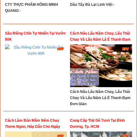
CTY THỰC PHẨM HỒNG MINH
Dâu Tây Đà Lạt Linh Việt -
QUANG -
Sầu Riêng Chín Tự Nhiên Tại Vườn
Cách Nấu Lẩu Nấm Chay, Lẩu Thái
90K
Chay Và Lẩu Nấm Lá É Thanh Đạm
Đơn Giản
Cách Nấu Lẩu Nấm Chay, Lẩu Thái
Chay Và Lẩu Nấm Lá É Thanh Đạm
Đơn Giản
Cách Làm Bún Mắm Nêm Chay
Cung Cấp Thịt Dê Tươi Tại Bình
Thơm Ngon, Hấp Dẫn Cho Ngày
Dương, Tp. HCM
Rằm