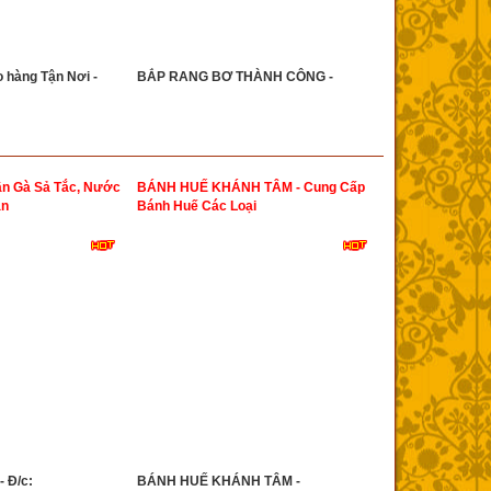
o hàng Tận Nơi -
BẮP RANG BƠ THÀNH CÔNG -
n Gà Sả Tắc, Nước
BÁNH HUẾ KHÁNH TÂM - Cung Cấp
ân
Bánh Huế Các Loại
 Đ/c:
BÁNH HUẾ KHÁNH TÂM -