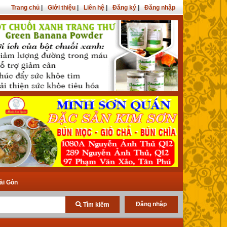
Trang chủ
|
Giới thiệu
|
Liên hệ
|
Đăng ký
|
Đăng nhập
ài Gòn
Đăng nhập
Tìm kiếm