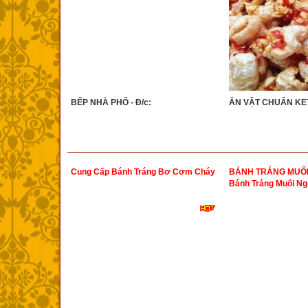
BẾP NHÀ PHỐ - Đ/c:
ĂN VẶT CHUẨN KET
Cung Cấp Bánh Tráng Bơ Cơm Cháy
BÁNH TRÁNG MUỐI 
Bánh Tráng Muối Ng