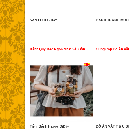
SAN FOOD - Đ/c:
BÁNH TRÁNG MUỐI 
Bánh Quy Dẻo Ngon Nhất Sài Gòn
Cung Cấp Đồ Ăn Vặt
Tiệm Bánh Happy DiDi -
ĐỒ ĂN VẶT T & U SH