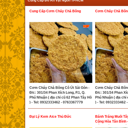
Cung Cấp Đồ Ăn Vặt Ngon TPHCM
Cung Cấp Cơm Cháy Chà Bông
Cơm Cháy Chà Bông
Cơm Cháy Chà Bông Cô Út Sài Gòn -
Cơm Cháy Chà Bông 
Đ/c: 301/34 Phan Xích Long, P.1, Q.
Đ/c: 301/34 Phan Xíc
Phú Nhuận ( địa chỉ cũ 62 Phan Tây Hồ
Phú Nhuận ( địa chỉ
) - Tel: 0932333462 - 0763367779
) - Tel: 0932333462
Đại Lý Kem Aice Thủ Đức
Bánh Tráng Muối Tâ
Cộng Hòa Tân Bình -
Bánh Tráng Muối Tâ