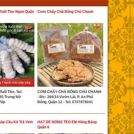
Tuổi Thơ Ngon Quận
Cơm Cháy Chà Bông Chú Chanh
uổi Thơ, Tel:
CƠM CHÁY CHÀ BÔNG CHÚ CHANH
 85 Trưng Nữ
- Đ/c: 266/14 Vườn Lài, P. An Phú
Vấp
Đông, Quận 12 - Tel: 0707878041
áp Cầu Kè Trà Vinh
HẠT DẺ NÓNG TÈO EM Hồng Bàng
Quận 6