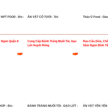
NPT FOOD - Đ/c:
ĂN VẶT CÔ TƯƠI - Tel:
Thảo Ú Food - Gia
 Ngon Quận 8
Cung Cấp Bánh Tráng Muối Tỏi, Gạo
Rau Câu Dừa, Châ
Lứt Huyết Rồng
Sâm Ngon Bình T
OP - Đ/c:
BÁNH TRÁNG MUỐI TỎI - GẠO LỨT -
ĂN VẶT YẾN YẾN -