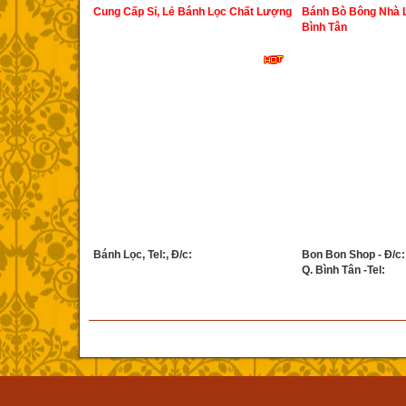
Cung Cấp Sỉ, Lẻ Bánh Lọc Chất Lượng
Bánh Bò Bông Nhà 
Bình Tân
Bánh Lọc, Tel:, Đ/c:
Bon Bon Shop - Đ/c:
Q. Bình Tân -Tel: