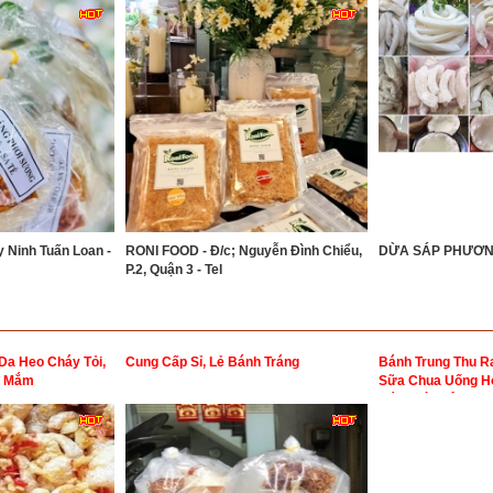
 Ninh Tuấn Loan -
RONI FOOD - Đ/c; Nguyễn Đình Chiểu,
DỪA SÁP PHƯƠNG
P.2, Quận 3 - Tel
Da Heo Cháy Tỏi,
Cung Cấp Sỉ, Lẻ Bánh Tráng
Bánh Trung Thu Ra
c Mắm
Sữa Chua Uống H
Bánh Mì Phô Mai