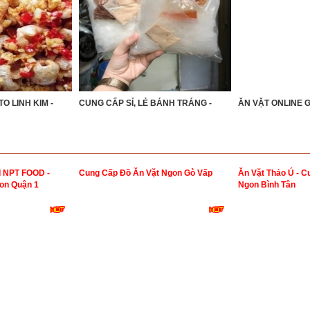
O LINH KIM -
CUNG CẤP SỈ, LẺ BÁNH TRÁNG -
ĂN VẶT ONLINE G
NPT FOOD -
Cung Cấp Đồ Ăn Vặt Ngon Gò Vấp
Ăn Vặt Thảo Ú - C
on Quận 1
Ngon Bình Tân