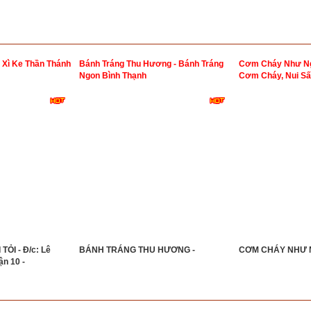
 Xì Ke Thần Thánh
Bánh Tráng Thu Hương - Bánh Tráng
Cơm Cháy Như Ng
Ngon Bình Thạnh
Cơm Cháy, Nui S
ỎI - Đ/c: Lê
BÁNH TRÁNG THU HƯƠNG -
CƠM CHÁY NHƯ 
ận 10 -