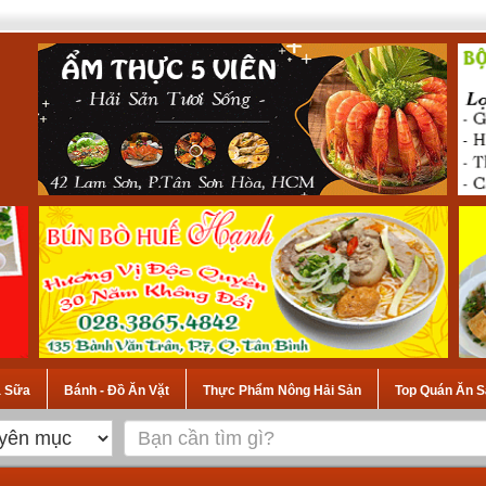
à Sữa
Bánh - Đồ Ăn Vặt
Thực Phẩm Nông Hải Sản
Top Quán Ăn S