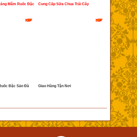
Tráng Mắm Ruốc Đặc
Cung Cấp Sữa Chua Trái Cây
Ruốc Đặc Sản Đà
Giao Hàng Tận Nơi