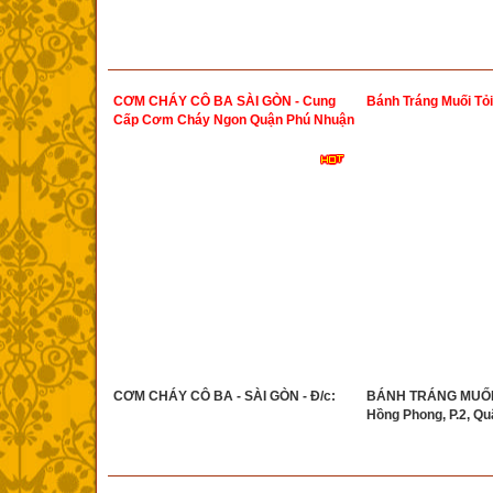
CƠM CHÁY CÔ BA SÀI GÒN - Cung
Bánh Tráng Muối Tỏi
Cấp Cơm Cháy Ngon Quận Phú Nhuận
CƠM CHÁY CÔ BA - SÀI GÒN - Đ/c:
BÁNH TRÁNG MUỐI T
Hồng Phong, P.2, Qu