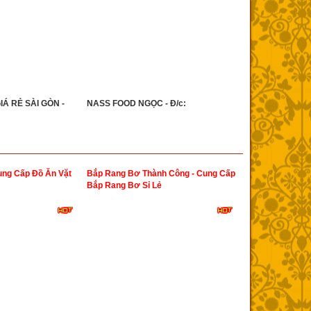
IÁ RẺ SÀI GÒN -
NASS FOOD NGỌC - Đ/c:
ung Cấp Đồ Ăn Vặt
Bắp Rang Bơ Thành Công - Cung Cấp
Bắp Rang Bơ Sỉ Lẻ