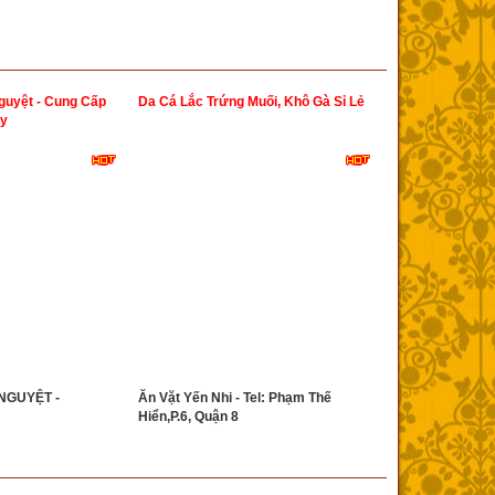
uyệt - Cung Cấp
Da Cá Lắc Trứng Muối, Khô Gà Sỉ Lẻ
ấy
NGUYỆT -
Ăn Vặt Yến Nhi - Tel: Phạm Thế
Hiển,P.6, Quận 8