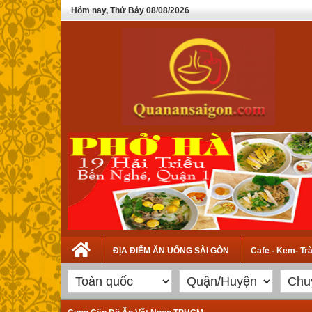
Hôm nay, Thứ Bảy 08/08/2026
ĐỊA ĐIỂM ĂN UỐNG SÀI GÒN
Cafe - Kem- Tr