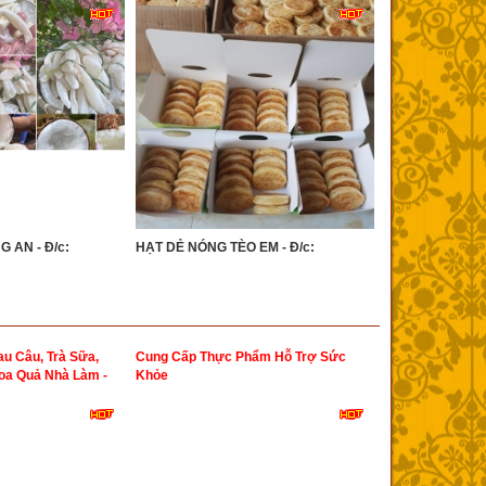
 AN - Đ/c:
HẠT DẺ NÓNG TÈO EM - Đ/c:
u Câu, Trà Sữa,
Cung Cấp Thực Phẩm Hỗ Trợ Sức
oa Quả Nhà Làm -
Khỏe