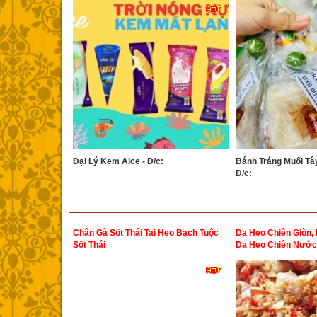
Đại Lý Kem Aice - Đ/c:
Bánh Tráng Muối Tây
Đ/c:
Chân Gà Sốt Thái Tai Heo Bạch Tuộc
Da Heo Chiên Giòn, 
Sốt Thái
Da Heo Chiên Nướ