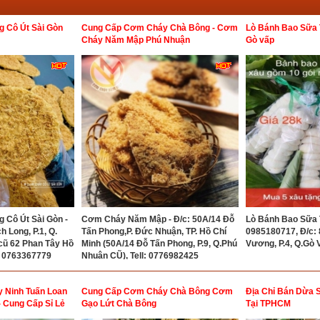
 Cô Út Sài Gòn
Cung Cấp Cơm Cháy Chà Bông - Cơm
Lò Bánh Bao Sữa 
Cháy Năm Mập Phú Nhuận
Gò vấp
Cô Út Sài Gòn -
Cơm Cháy Năm Mập - Đ/c: 50A/14 Đỗ
Lò Bánh Bao Sữa T
h Long, P.1, Q.
Tấn Phong,P. Đức Nhuận, TP. Hồ Chí
0985180717, Đ/c:
 cũ 62 Phan Tây Hồ
Minh (50A/14 Đỗ Tấn Phong, P.9, Q.Phú
Vương, P.4, Q.Gò 
 - 0763367779
Nhuận CŨ), Tell: 0776982425
y Ninh Tuấn Loan
Cung Cấp Cơm Cháy Chà Bông Cơm
Địa Chỉ Bán Dừa S
 Cung Cấp Sỉ Lẻ
Gạo Lứt Chà Bông
Tại TPHCM
y Ninh