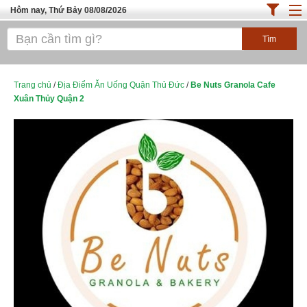
Hôm nay, Thứ Bảy 08/08/2026
Trang chủ
ĐỊA ĐIỂM ĂN UỐNG SÀI GÒN
Cafe - Kem- Trà Sữa
Trang chủ
/
Địa Điểm Ăn Uống Quận Thủ Đức
/
Be Nuts Granola Cafe
Xuân Thủy Quận 2
Bánh - Đồ Ăn Vặt
Thực Phẩm Nông Hải Sản
Top Quán Ăn Sài Gòn