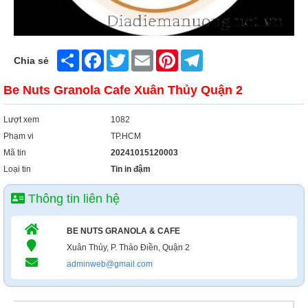
Share
Facebook
Twitter
Email
Pinterest
Telegram
Chia sẻ
Be Nuts Granola Cafe Xuân Thủy Quận 2
Lượt xem
1082
Phạm vi
TP.HCM
Mã tin
20241015120003
Loại tin
Tin in đậm
Thông tin liên hệ
BE NUTS GRANOLA & CAFE
Xuân Thủy, P. Thảo Điền, Quận 2
adminweb@gmail.com