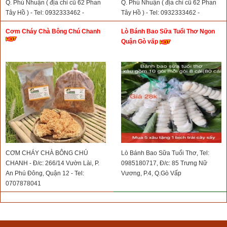
Q. Phú Nhuận ( địa chỉ cũ 62 Phan
Q. Phú Nhuận ( địa chỉ cũ 62 Phan
Tây Hồ ) - Tel: 0932333462 -
Tây Hồ ) - Tel: 0932333462 -
0763367779
0763367779
Cơm Cháy Chà Bông Chú Chanh
Lò Bánh Bao Sữa Tuổi Thơ Ngon
Quận Gò vấp
CƠM CHÁY CHÀ BÔNG CHÚ
Lò Bánh Bao Sữa Tuổi Thơ, Tel:
CHANH - Đ/c: 266/14 Vườn Lài, P.
0985180717, Đ/c: 85 Trưng Nữ
An Phú Đông, Quận 12 - Tel:
Vương, P.4, Q.Gò Vấp
0707878041