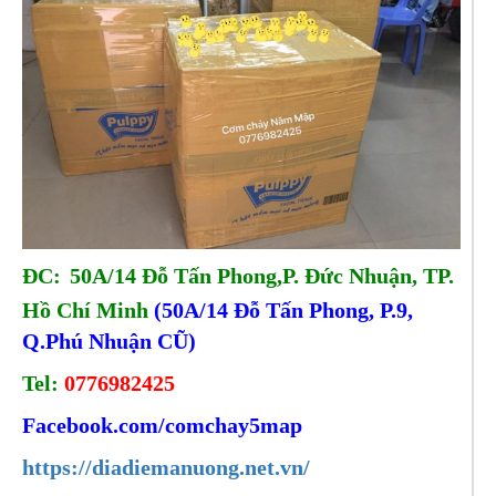
ĐC:
50A/14 Đỗ Tấn Phong,P. Đức Nhuận, TP.
Hồ Chí Minh
(50A/14 Đỗ Tấn Phong, P.9,
Q.Phú Nhuận CŨ)
Tel:
0776982425
Facebook.com/comchay5map
https://diadiemanuong.net.vn/