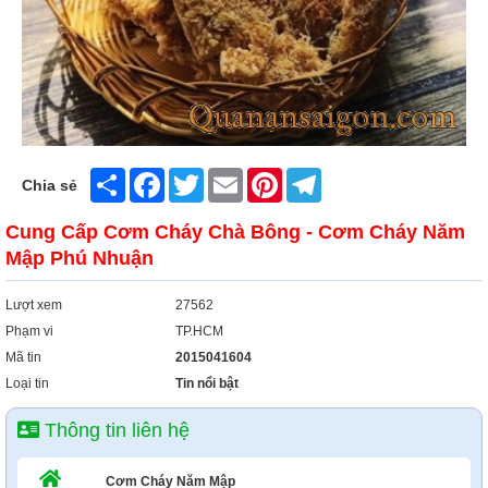
Share
Facebook
Twitter
Email
Pinterest
Telegram
Chia sẻ
Cung Cấp Cơm Cháy Chà Bông - Cơm Cháy Năm
Mập Phú Nhuận
Lượt xem
27562
Phạm vi
TP.HCM
Mã tin
2015041604
Loại tin
Tin nổi bật
Thông tin liên hệ
Cơm Cháy Năm Mập