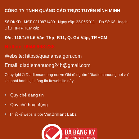
CÔNG TY TNHH QUẢNG CÁO TRỰC TUYẾN BÌNH MINH
Số ĐKKD - MST: 0310871409 - Ngày cấp: 23/05/2011 – Do Sở Kế Hoạch
Đầu Tư-TP.HCM cấp
Đ/c: 118/1/9 Lê Văn Thọ, P.11, Q. Gò Vấp, TP.HCM
Hotline: 0948.968.238
Website:
https://quanansaigon.com
Email:
diadiemanuong24h@gmail.com
Copyright © Diadiemanuong.net.vn Ghi rõ nguồn “Diadiemanuong.net.vn”
khi phát hành lại thông tin từ website này.
Quy chế đăng tin
Quy chế hoạt động
VietBrilliant Labs
Thiết kế website bởi