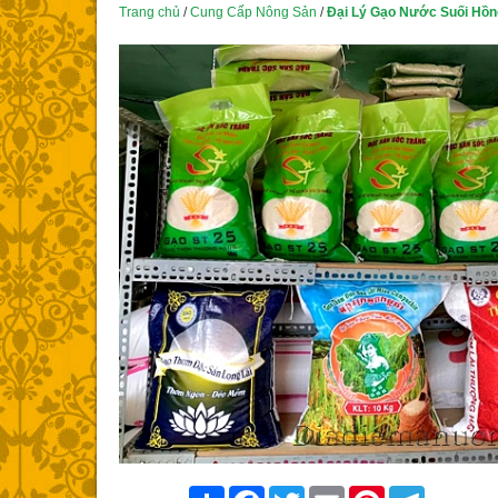
Trang chủ
/
Cung Cấp Nông Sản
/
Đại Lý Gạo Nước Suối Hồn
Share
Facebook
Twitter
Email
Pinterest
Telegram