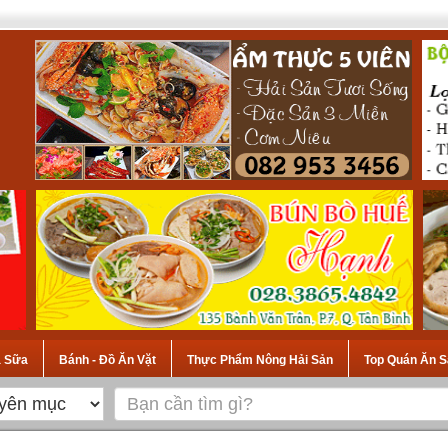
à Sữa
Bánh - Đồ Ăn Vặt
Thực Phẩm Nông Hải Sản
Top Quán Ăn S