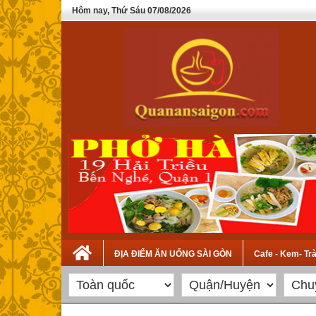
Hôm nay, Thứ Sáu 07/08/2026
ĐỊA ĐIỂM ĂN UỐNG SÀI GÒN
Cafe - Kem- Tr