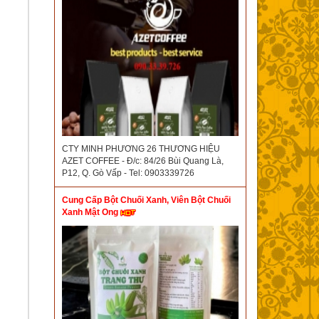
CTY MINH PHƯƠNG 26 THƯƠNG HIỆU
AZET COFFEE - Đ/c: 84/26 Bùi Quang Là,
P12, Q. Gò Vấp - Tel: 0903339726
Cung Cấp Bột Chuối Xanh, Viên Bột Chuối
Xanh Mật Ong