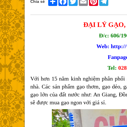
Chia sẻ
ĐẠI LÝ GẠO
Đ/c: 606/19
Web: http:/
Fanpage
Tel:
028
Với hơn 15 năm kinh nghiệm phân phối sỉ
nhà. Các sản phẩm gạo thơm, gạo dẻo, g
gạo lớn của đất nước như: An Giang, Đ
sẽ được mua gạo ngon với giá sỉ.