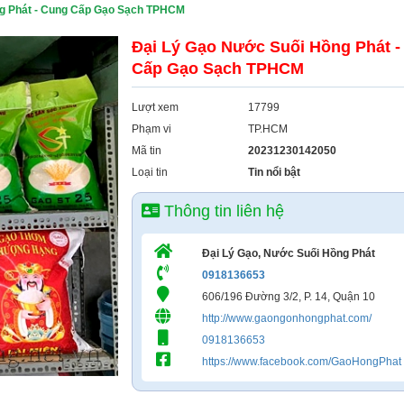
g Phát - Cung Cấp Gạo Sạch TPHCM
Đại Lý Gạo Nước Suối Hồng Phát -
Cấp Gạo Sạch TPHCM
Lượt xem
17799
Phạm vi
TP.HCM
Mã tin
20231230142050
Loại tin
Tin nổi bật
Thông tin liên hệ
Đại Lý Gạo, Nước Suối Hồng Phát
0918136653
606/196 Đường 3/2, P. 14, Quận 10
http://www.gaongonhongphat.com/
0918136653
https://www.facebook.com/GaoHongPhat