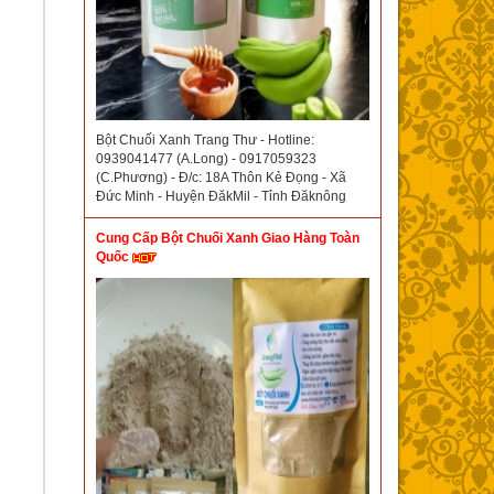
Bột Chuối Xanh Trang Thư - Hotline:
0939041477 (A.Long) - 0917059323
(C.Phương) - Đ/c: 18A Thôn Kẻ Đọng - Xã
Đức Minh - Huyện ĐăkMil - Tỉnh Đăknông
Cung Cấp Bột Chuối Xanh Giao Hàng Toàn
Quốc