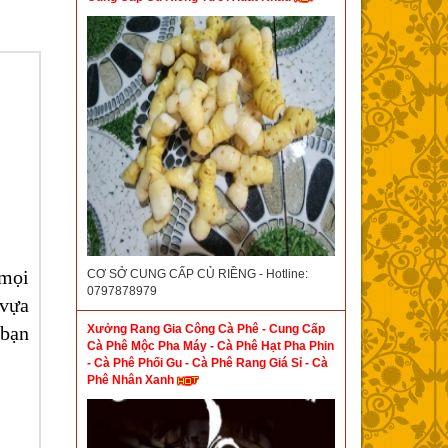
 mọi
CƠ SỞ CUNG CẤP CỦ RIỀNG - Hotline:
0797878979
 vựa
Xưởng Rang Gia Công Cà Phê - Cung Cấp
bạn
Cà Phê Mộc Pha Máy - Cà Phê Hạt Pha Phin
- Cà Phê Phối Gu - Cà Phê Rang Giá Sỉ - Cà
Phê Nhân Xanh