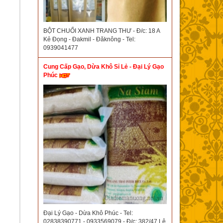
BỘT CHUỐI XANH TRANG THƯ - Đ/c: 18 A
Kẻ Đọng - Đakmil - Đăknông - Tel:
0939041477
Cung Cấp Gạo, Dừa Khô Sỉ Lẻ - Đại Lý Gạo
Phúc
Đại Lý Gạo - Dừa Khô Phúc - Tel:
02838390771 - 0933569079 - Đ/c: 382/47 Lê