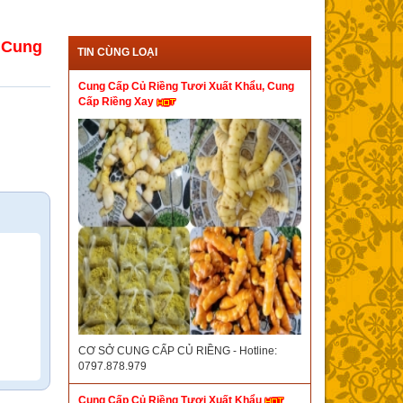
 Cung
TIN CÙNG LOẠI
Cung Cấp Củ Riềng Tươi Xuất Khẩu, Cung
Cấp Riềng Xay
CƠ SỞ CUNG CẤP CỦ RIỀNG - Hotline:
0797.878.979
Cung Cấp Củ Riềng Tươi Xuất Khẩu