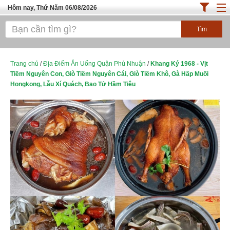
Hôm nay, Thứ Năm 06/08/2026
Trang chủ
ĐỊA ĐIỂM ĂN UỐNG SÀI GÒN
Cafe - Kem- Trà Sữa
Trang chủ
/
Địa Điểm Ăn Uống Quận Phú Nhuận
/
Khang Ký 1968 - Vịt
Tiềm Nguyên Con, Giò Tiềm Nguyên Cái, Giò Tiềm Khô, Gà Hấp Muối
Bánh - Đồ Ăn Vặt
Hongkong, Lẫu Xí Quách, Bao Tử Hầm Tiêu
Thực Phẩm Nông Hải Sản
Top Quán Ăn Sài Gòn