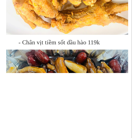
- Chân vịt tiềm sốt dầu hào 119k