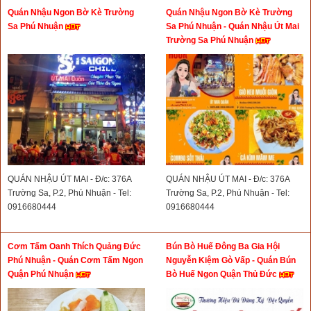
Quán Nhậu Ngon Bờ Kè Trường
Quán Nhậu Ngon Bờ Kè Trường
Sa Phú Nhuận
Sa Phú Nhuận - Quán Nhậu Út Mai
Trường Sa Phú Nhuận
QUÁN NHẬU ÚT MAI - Đ/c: 376A
QUÁN NHẬU ÚT MAI - Đ/c: 376A
Trường Sa, P.2, Phú Nhuận - Tel:
Trường Sa, P.2, Phú Nhuận - Tel:
0916680444
0916680444
Cơm Tấm Oanh Thích Quảng Đức
Bún Bò Huế Đông Ba Gia Hội
Phú Nhuận - Quán Cơm Tấm Ngon
Nguyễn Kiệm Gò Vấp - Quán Bún
Quận Phú Nhuận
Bò Huế Ngon Quận Thủ Đức