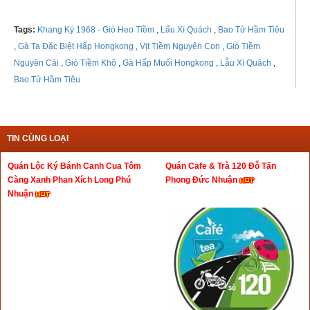
Tags:
Khang Ký 1968 - Giò Heo Tiềm
,
Lẩu Xí Quách
,
Bao Tử Hầm Tiêu
,
Gà Ta Đặc Biệt Hấp Hongkong
,
Vịt Tiềm Nguyên Con
,
Giò Tiềm
Nguyên Cái
,
Giò Tiềm Khô
,
Gà Hấp Muối Hongkong
,
Lẫu Xí Quách
,
Bao Tử Hầm Tiêu
TIN CÙNG LOẠI
Quán Lộc Ký Bánh Canh Cua Tôm
Quán Cafe & Trà 120 Đỗ Tấn
Càng Xanh Phan Xích Long Phú
Phong Đức Nhuận
Nhuận