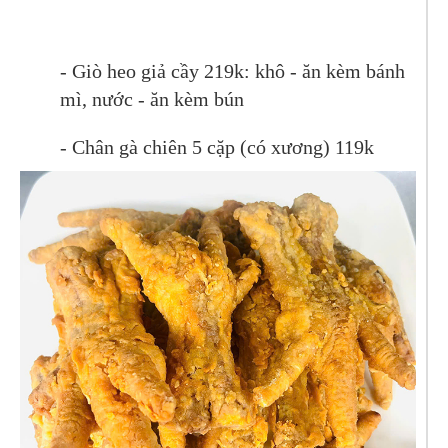
- Giò heo giả cầy 219k: khô - ăn kèm bánh
mì, nước - ăn kèm bún
- Chân gà chiên 5 cặp (có xương) 119k