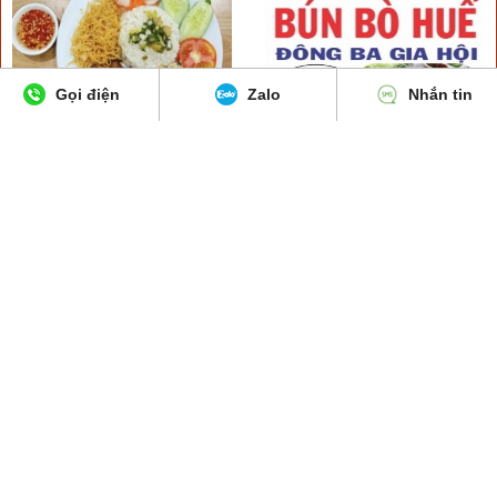
Gọi điện
Zalo
Nhắn tin
CƠM TẤM OANH - Đ/c: 131/16
Bún Bò Huế Đông Ba Gia Hội - Đ/c:
Thích Quảng Đức, P. 4, Quận Phú
800 Nguyễn Kiệm , P. 3, Q. Gò Vấp
Nhuận - Tel: 0906901987
(800 Nguyễn Kiệm, P. Hạnh Thông
Tây, TP. HCM) - Tel: 0376718575
CÔNG TY TNHH QUẢNG CÁO TRỰC TUYẾN BÌNH MINH
Số ĐKKD - MST: 0310871409 - Ngày cấp: 23/05/2011 – Do Sở Kế Hoạch
Đầu Tư-TP.HCM cấp
Đ/c: 118/1/9 Lê Văn Thọ, P.11, Q. Gò Vấp, TP.HCM
Hotline: 0948.968.238