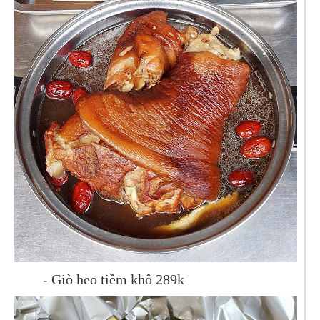
- Giò heo tiềm khô 289k