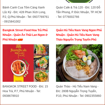
Bánh Canh Cua Tôm Càng Xanh
Quán Cafe & Trà 120 - Đ/c: 120 Đỗ
Lộc Ký - Đ/c: 428 Phan Xích Long,
Tấn Phong, P. Đức Nhuận, TP. HCM
P.2, Q.Phú Nhuận - Tel: 0937769761
- Tel: 0776002766
- 0915841002
Bangkok Street Food Hoa Trà Phú
Quán Hủ Tiếu Nam Vang Ngon Phú
Nhuận - Quán Ăn Thái Lan Ngon ở
Nhuận - Quán Hủ Tiếu Nam Vang
Phú Nhuận
Thảo Nguyễn Trọng Tuyển Phú
Nhuận
BANGKOK STREET FOOD - Đ/c: 15
Quán Thảo - Hủ Tiếu Nam Vang -
Hoa Trà, P.7, Phú Nhuận - Tel:
Đ/c: 280B Nguyễn Trọng Tuyển,
0938678910
P.10, Phú Nhuận - Tel: 0902355860