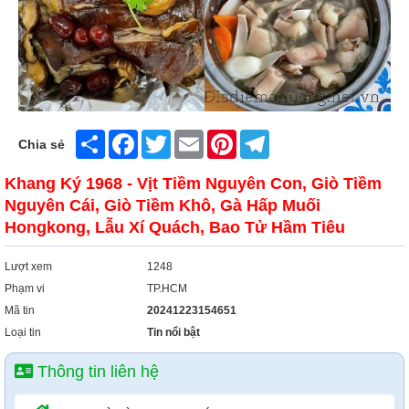
Share
Facebook
Twitter
Email
Pinterest
Telegram
Chia sẻ
Khang Ký 1968 - Vịt Tiềm Nguyên Con, Giò Tiềm
Nguyên Cái, Giò Tiềm Khô, Gà Hấp Muối
Hongkong, Lẫu Xí Quách, Bao Tử Hầm Tiêu
Lượt xem
1248
Phạm vi
TP.HCM
Mã tin
20241223154651
Loại tin
Tin nổi bật
Thông tin liên hệ