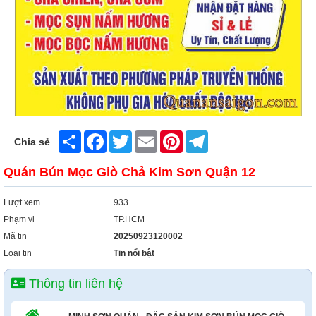
Share
Facebook
Twitter
Email
Pinterest
Telegram
Chia sẻ
Quán Bún Mọc Giò Chả Kim Sơn Quận 12
Lượt xem
933
Phạm vi
TP.HCM
Mã tin
20250923120002
Loại tin
Tin nổi bật
Thông tin liên hệ