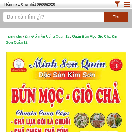
Hôm nay, Chủ nhật 09/08/2026
Trang chủ
ĐỊA ĐIỂM ĂN UỐNG SÀI GÒN
Cafe - Kem- Trà Sữa
Trang chủ
/
Địa Điểm Ăn Uống Quận 12
/
Quán Bún Mọc Giò Chả Kim
Sơn Quận 12
Bánh - Đồ Ăn Vặt
Thực Phẩm Nông Hải Sản
Top Quán Ăn Sài Gòn