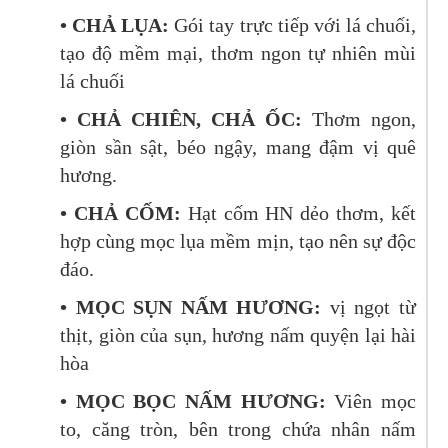
• CHẢ LỤA:
Gói tay trực tiếp với lá chuối,
tạo độ mềm mại, thơm ngon tự nhiên mùi
lá chuối
• CHẢ CHIÊN, CHẢ ỐC:
Thơm ngon,
giòn sần sật, béo ngậy, mang đậm vị quê
hương.
• CHẢ CỐM:
Hạt cốm HN dẻo thơm, kết
hợp cùng mọc lụa mềm mịn, tạo nên sự độc
đáo.
• MỌC SỤN NẤM HƯƠNG:
vị ngọt từ
thịt, giòn của sụn, hương nấm quyện lại hài
hòa
• MỌC BỌC NẤM HƯƠNG:
Viên mọc
to, căng tròn, bên trong chứa nhân nấm