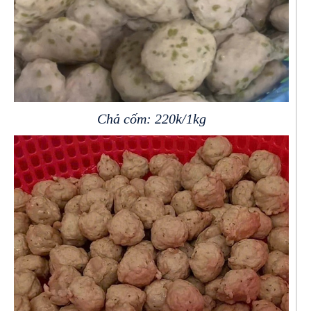
Chả cốm: 220k/1kg