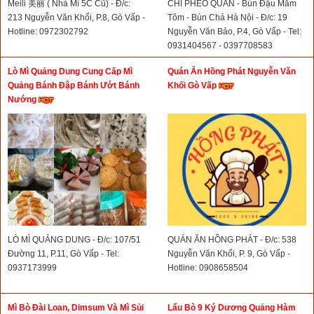
Meili 美丽 ( Nhà Mì 5C Cũ) - Đ/c:
CHÍ PHÈO QUÁN - Bún Đậu Mắm
213 Nguyễn Văn Khối, P.8, Gò Vấp -
Tôm - Bún Chả Hà Nội - Đ/c: 19
Hotline: 0972302792
Nguyễn Văn Bảo, P.4, Gò Vấp - Tel:
0931404567 - 0397708583
Lò Mì Quảng Dung Cung Cấp Mì
Quán Ăn Hồng Phát Nguyễn Văn
Quảng Bánh Đập Bánh Ướt Bánh
Khối Gò Vấp
Nướng
LÒ MÌ QUẢNG DUNG - Đ/c: 107/51
QUÁN ĂN HỒNG PHÁT - Đ/c: 538
Đường 11, P.11, Gò Vấp - Tel:
Nguyễn Văn Khối, P. 9, Gò Vấp -
0937173999
Hotline: 0908658504
Mì Bò Đài Loan, Dimsum Và Mì Sủi
Lẩu Bò 9 Ký Dương Quảng Hàm