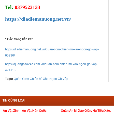
Tel:
0379523133
https://diadiemanuong.net.vn/
* Các trang liên kết
https://diadiemanuong.net.vn/quan-com-chien-mi-xao-ngon-go-vap-
65936/
https://quangcao24h.com.vn/quan-com-chien-mi-xao-ngon-go-vap-
474118/
Tags:
Quán Cơm Chiên Mì Xào Ngon Gò Vấp
TIN CÙNG LOẠI
Ăn Vặt Zính - Ăn Vặt Hàn Quốc
Quán Ăn Mì Xào Giòn, Hủ Tiếu Xào,