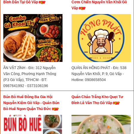
Bình Dân Tại Gò Vấp
Cơm Chiên Nguyễn Văn Khối Gò
Vấp
ĂN VẶT ZÍNH - Đ/c: 312 Nguyễn
QUÁN ĂN HỒNG PHÁT - Đ/c: 538
Văn Công, Phường Hạnh Thông
Nguyễn Văn Khối, P. 9, Gò Vấp -
(P.3 Gò Vấp), TP.HCM - ĐT:
Hotline: 0908658504
0987641992 - 0373106196
Bún Bò Huế Đông Ba Gia Hội
Quán Cháo Trắng Kho Quẹt Tư
Nguyễn Kiệm Gò Vấp - Quán Bún
Đình Lê Văn Thọ Gò Vấp
Bò Huế Ngon Quận Thủ Đức