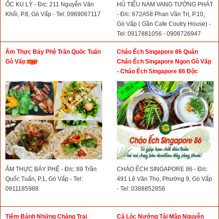
ỐC KU LỲ - Đ/c: 211 Nguyễn Văn
HỦ TIẾU NAM VANG TƯỜNG PHÁT
Khối, P.8, Gò Vấp - Tel: 0969067117
- Đ/c: 672A58 Phan Văn Trị, P.10,
Gò Vấp ( Gần Cafe Coutry House) -
Tel: 0917881056 - 0908726947
Ẩm Thực Bảy Phệ Trần Quốc Tuấn
Cháo Ếch Singapore 86 Quán
Gò Vấp
Cháo Ếch Singapore Ngon Gò Vấp
- Cháo Ếch Singapore 86 Độc
Quyền Không Chi Nhánh
ẨM THỰC BẢY PHỆ - Đ/c: 89 Trần
CHÁO ẾCH SINGAPORE 86 - Đ/c:
Quốc Tuấn, P.1, Gò Vấp - Tel:
491 Lê Văn Thọ, Phường 9, Gò Vấp
0911185988
- Tel: 0388852856
Tiệm Bánh Những Chàng Trai
Cá Lóc Nướng Tài Mập Nguyễn