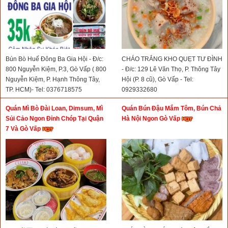
Bún Bò Huế Đông Ba Gia Hội - Đ/c:
CHÁO TRẮNG KHO QUẸT TƯ ĐÌNH
800 Nguyễn Kiệm, P.3, Gò Vấp ( 800
- Đ/c: 129 Lê Văn Thọ, P. Thông Tây
Nguyễn Kiệm, P. Hạnh Thông Tây,
Hội (P. 8 cũ), Gò Vấp - Tel:
TP. HCM)- Tel: 0376718575
0929332680
Quán Mì Bò Đài Loan, Dimsum, Mì
Quán Bún Đậu Mắm Tôm, Bún Chả
Sủi Cảo Ngon Đỉnh Chóp Tại Quận
Hà Nội Ngon Gò Vấp
7 Và Gò Vấp