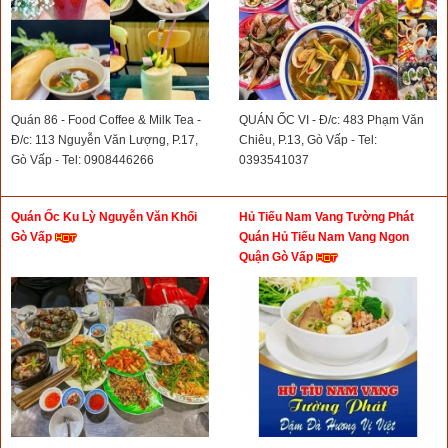
Quán 86 - Food Coffee & Milk Tea -
QUÁN ỐC VI - Đ/c: 483 Phạm Văn
Đ/c: 113 Nguyễn Văn Lượng, P.17,
Chiêu, P.13, Gò Vấp - Tel:
Gò Vấp - Tel: 0908446266
0393541037
Quán Ốc Ku Lỳ Nguyễn Văn Khối
Hủ Tiếu Nam Vang Tường Phát
Gò Vấp
Quán Hủ Tiếu Nam Vang Ngon
Quận Gò Vấp