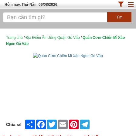
Hôm nay, Thứ Năm 06/08/2026
Trang chủ
ĐỊA ĐIỂM ĂN UỐNG SÀI GÒN
Cafe - Kem- Trà Sữa
Trang chủ
/
Địa Điểm Ăn Uống Quận Gò Vấp
/
Quán Cơm Chiên Mì Xào
Ngon Gò Vấp
Bánh - Đồ Ăn Vặt
Thực Phẩm Nông Hải Sản
Top Quán Ăn Sài Gòn
Share
Facebook
Twitter
Email
Pinterest
Telegram
Chia sẻ