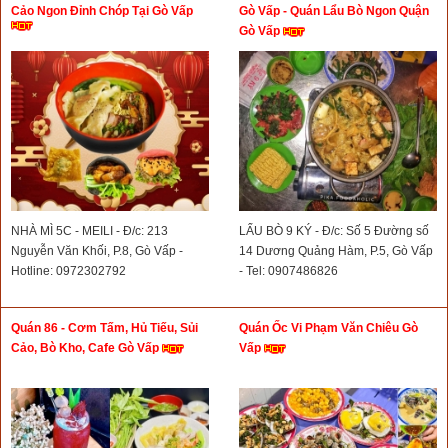
Cảo Ngon Đỉnh Chóp Tại Gò Vấp
Gò Vấp - Quán Lẩu Bò Ngon Quận
Gò Vấp
NHÀ MÌ 5C - MEILI - Đ/c: 213
LẨU BÒ 9 KÝ - Đ/c: Số 5 Đường số
Nguyễn Văn Khối, P.8, Gò Vấp -
14 Dương Quảng Hàm, P.5, Gò Vấp
Hotline: 0972302792
- Tel: 0907486826
Quán 86 - Cơm Tấm, Hủ Tiếu, Sủi
Quán Ốc Vi Phạm Văn Chiêu Gò
Cảo, Bò Kho, Cafe Gò Vấp
Vấp