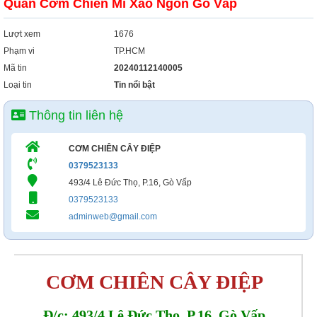
Quán Cơm Chiên Mì Xào Ngon Gò Vấp
Lượt xem
1676
Phạm vi
TP.HCM
Mã tin
20240112140005
Loại tin
Tin nổi bật
Thông tin liên hệ
CƠM CHIÊN CÂY ĐIỆP
0379523133
493/4 Lê Đức Thọ, P.16, Gò Vấp
0379523133
adminweb@gmail.com
CƠM CHIÊN CÂY ĐIỆP
Đ/c: 493/4 Lê Đức Thọ, P.16, Gò Vấp