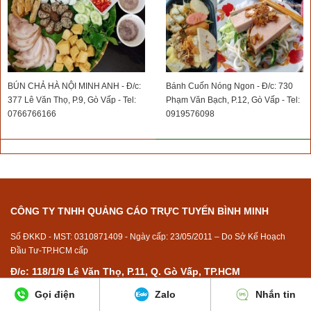
BÚN CHẢ HÀ NỘI MINH ANH - Đ/c:
Bánh Cuốn Nóng Ngon - Đ/c: 730
377 Lê Văn Thọ, P.9, Gò Vấp - Tel:
Phạm Văn Bạch, P.12, Gò Vấp - Tel:
0766766166
0919576098
CÔNG TY TNHH QUẢNG CÁO TRỰC TUYẾN BÌNH MINH
Số ĐKKD - MST: 0310871409 - Ngày cấp: 23/05/2011 – Do Sở Kế Hoạch
Đầu Tư-TP.HCM cấp
Đ/c: 118/1/9 Lê Văn Thọ, P.11, Q. Gò Vấp, TP.HCM
Hotline: 0948.968.238
Gọi điện
Zalo
Nhắn tin