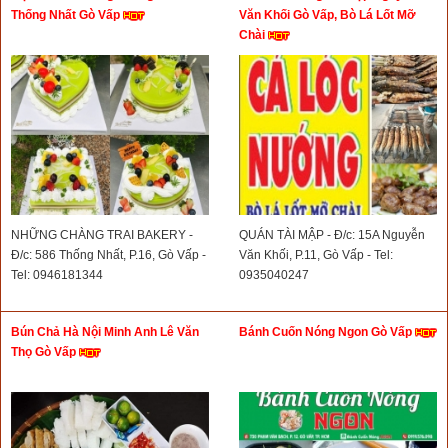
Thống Nhất Gò Vấp
Văn Khối Gò Vấp, Bò Lá Lốt Mỡ
Chài
NHỮNG CHÀNG TRAI BAKERY -
QUÁN TÀI MẬP - Đ/c: 15A Nguyễn
Đ/c: 586 Thống Nhất, P.16, Gò Vấp -
Văn Khối, P.11, Gò Vấp - Tel:
Tel: 0946181344
0935040247
Bún Chả Hà Nội Minh Anh Lê Văn
Bánh Cuốn Nóng Ngon Gò Vấp
Thọ Gò Vấp