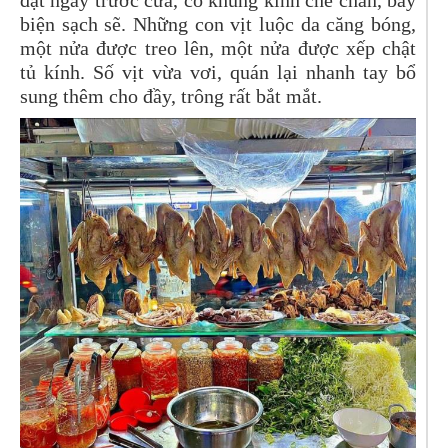
đặt ngay trước cửa, có khung kính che chắn, bày
biện sạch sẽ. Những con vịt luộc da căng bóng,
một nửa được treo lên, một nửa được xếp chật
tủ kính. Số vịt vừa vơi, quán lại nhanh tay bổ
sung thêm cho đầy, trông rất bắt mắt.