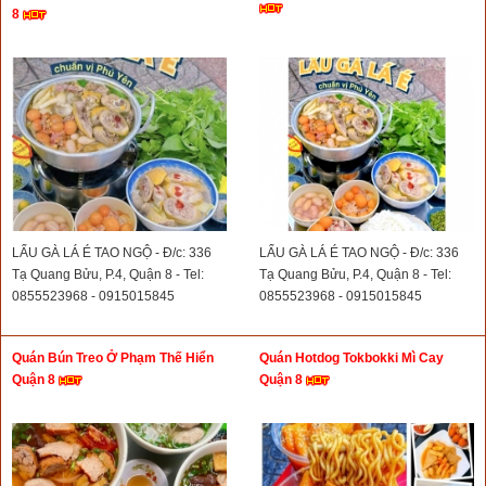
8
LẨU GÀ LÁ É TAO NGỘ - Đ/c: 336
LẨU GÀ LÁ É TAO NGỘ - Đ/c: 336
Tạ Quang Bửu, P.4, Quận 8 - Tel:
Tạ Quang Bửu, P.4, Quận 8 - Tel:
0855523968 - 0915015845
0855523968 - 0915015845
Quán Bún Treo Ở Phạm Thế Hiển
Quán Hotdog Tokbokki Mì Cay
Quận 8
Quận 8