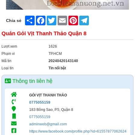
Share
Facebook
Twitter
Email
Pinterest
Telegram
Chia sẻ
Quán Gỏi Vịt Thanh Thảo Quận 8
Lượt xem
1626
Phạm vi
TP.HCM
Mã tin
20240420143140
Loại tin
Tin nổi bật
Thông tin liên hệ
GỎI VỊT THANH THẢO
0775055159
183 Bông Sao, P.5, Quận 8
0775055159
adminweb@gmail.com
https://www.facebook.com/profile.php?id=61557877062624