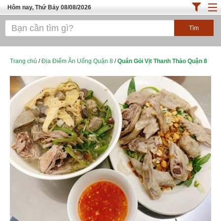
Hôm nay, Thứ Bảy 08/08/2026
Trang chủ
ĐỊA ĐIỂM ĂN UỐNG SÀI GÒN
Cafe - Kem- Trà Sữa
Trang chủ
/
Địa Điểm Ăn Uống Quận 8
/
Quán Gỏi Vịt Thanh Thảo Quận 8
Bánh - Đồ Ăn Vặt
Thực Phẩm Nông Hải Sản
Top Quán Ăn Sài Gòn