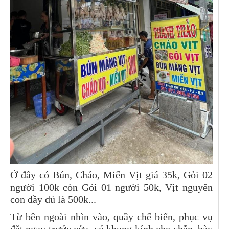
Ở đây có Bún, Cháo, Miến Vịt giá 35k, Gỏi 02
người 100k còn Gỏi 01 người 50k, Vịt nguyên
con đầy đủ là 500k...
Từ bên ngoài nhìn vào, quầy chế biến, phục vụ