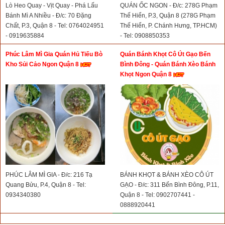
Lò Heo Quay - Vịt Quay - Phá Lấu
QUÁN ỐC NGON - Đ/c: 278G Phạm
Bánh Mì A Nhiều - Đ/c: 70 Đặng
Thế Hiển, P.3, Quận 8 (278G Phạm
Chất, P.3, Quận 8 - Tel: 0764024951
Thế Hiển, P. Chánh Hưng, TP.HCM)
- 0919635884
- Tel: 0908850353
Phúc Lâm Mì Gia Quán Hủ Tiếu Bò
Quán Bánh Khọt Cô Út Gạo Bến
Kho Sủi Cảo Ngon Quận 8
Bình Đông - Quán Bánh Xèo Bánh
Khọt Ngon Quận 8
PHÚC LÂM MÌ GIA - Đ/c: 216 Tạ
BÁNH KHỌT & BÁNH XÈO CÔ ÚT
Quang Bửu, P.4, Quận 8 - Tel:
GẠO - Đ/c: 311 Bến Bình Đông, P.11,
0934340380
Quận 8 - Tel: 0902707441 -
0888920441