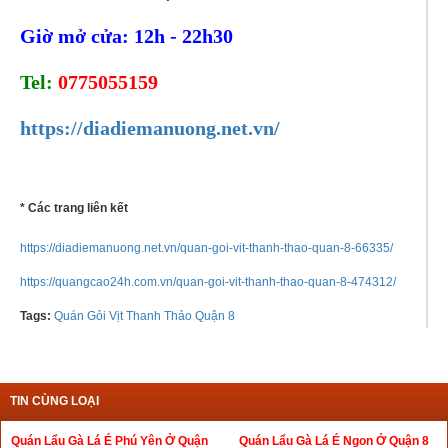
Giờ mở cửa: 12h - 22h30
Tel:
0775055159
https://diadiemanuong.net.vn/
* Các trang liên kết
https://diadiemanuong.net.vn/quan-goi-vit-thanh-thao-quan-8-66335/
https://quangcao24h.com.vn/quan-goi-vit-thanh-thao-quan-8-474312/
Tags:
Quán Gỏi Vịt Thanh Thảo Quận 8
TIN CÙNG LOẠI
Quán Lẩu Gà Lá É Phú Yên Ở Quận
Quán Lẩu Gà Lá É Ngon Ở Quận 8