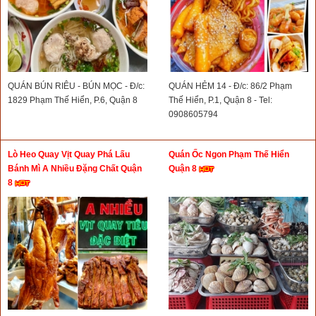
QUÁN BÚN RIÊU - BÚN MỌC - Đ/c:
QUÁN HẺM 14 - Đ/c: 86/2 Phạm
1829 Phạm Thế Hiển, P.6, Quận 8
Thế Hiển, P.1, Quận 8 - Tel:
0908605794
Lò Heo Quay Vịt Quay Phá Lấu
Quán Ốc Ngon Phạm Thế Hiển
Bánh Mì A Nhiều Đặng Chất Quận
Quận 8
8