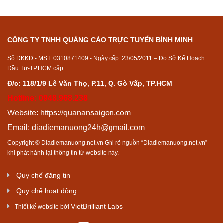
CÔNG TY TNHH QUẢNG CÁO TRỰC TUYẾN BÌNH MINH
Số ĐKKD - MST: 0310871409 - Ngày cấp: 23/05/2011 – Do Sở Kế Hoạch
Đầu Tư-TP.HCM cấp
Đ/c: 118/1/9 Lê Văn Thọ, P.11, Q. Gò Vấp, TP.HCM
Hotline: 0948.968.238
Website:
https://quanansaigon.com
Email:
diadiemanuong24h@gmail.com
Copyright © Diadiemanuong.net.vn Ghi rõ nguồn “Diadiemanuong.net.vn”
khi phát hành lại thông tin từ website này.
Quy chế đăng tin
Quy chế hoạt động
VietBrilliant Labs
Thiết kế website bởi