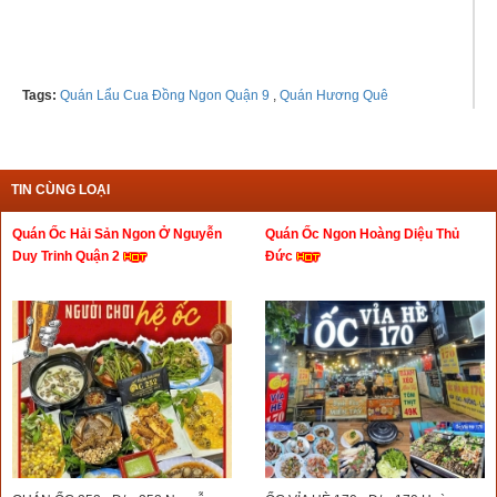
Tags:
Quán Lẩu Cua Đồng Ngon Quận 9
,
Quán Hương Quê
TIN CÙNG LOẠI
Quán Ốc Hải Sản Ngon Ở Nguyễn
Quán Ốc Ngon Hoàng Diệu Thủ
Duy Trinh Quận 2
Đức