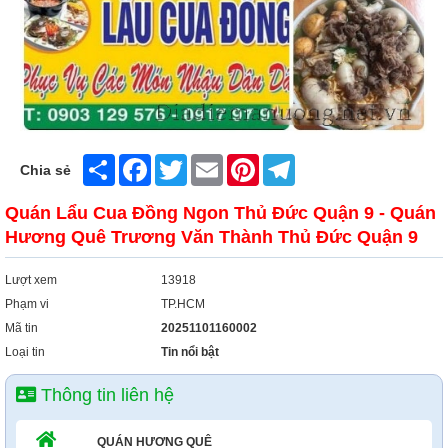
Share
Facebook
Twitter
Email
Pinterest
Telegram
Chia sẻ
Quán Lẩu Cua Đồng Ngon Thủ Đức Quận 9 - Quán
Hương Quê Trương Văn Thành Thủ Đức Quận 9
Lượt xem
13918
Phạm vi
TP.HCM
Mã tin
20251101160002
Loại tin
Tin nổi bật
Thông tin liên hệ
QUÁN HƯƠNG QUÊ