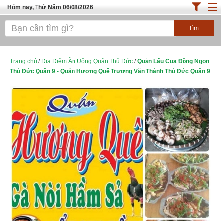
Hôm nay, Thứ Năm 06/08/2026
Trang chủ
ĐỊA ĐIỂM ĂN UỐNG SÀI GÒN
Cafe - Kem- Trà Sữa
Trang chủ
/
Địa Điểm Ăn Uống Quận Thủ Đức
/
Quán Lẩu Cua Đồng Ngon
Thủ Đức Quận 9 - Quán Hương Quê Trương Văn Thành Thủ Đức Quận 9
Bánh - Đồ Ăn Vặt
Thực Phẩm Nông Hải Sản
Top Quán Ăn Sài Gòn