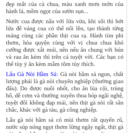
đẹp mắt của cà chua, màu xanh mơn mởn của
hành lá, mềm ngọt của sườn sụn...
Nước cua được nấu với lửa vừa, khi sôi thì bớt
lửa để váng cua có thể nổi lên, tạo thành từng
mảng cùng các phần thịt cua rạ. Hành tím phi
thơm, hòa quyện cùng với vị chua chua khó
cưỡng được xắt múi, nên nếu ăn chung với bún
và rau ăn kèm thì trên cả tuyệt vời. Các bạn có
thể tùy ý ăn kèm mắm tôm tùy thích.
Lẩu Gà Nòi Hầm Sả:
Gà nòi hầm sả ngon, chất
lượng phải là gà nòi chuyên nghiệp (thường giao
đấu). Do được nuôi nhốt, cho ăn lúa cội, trùng
hổ, dế cơm và thường xuyên thoa bóp ngãi nghệ,
tuyệt đối không đạp mái, nên thịt gà nòi rất săn
chắc, khác với gà tàu, gà công nghiệp.
Lẩu gà nòi hầm sả có mùi thơm rất quyến rũ,
nước súp nóng ngọt thơm lừng ngây ngất, thịt gà