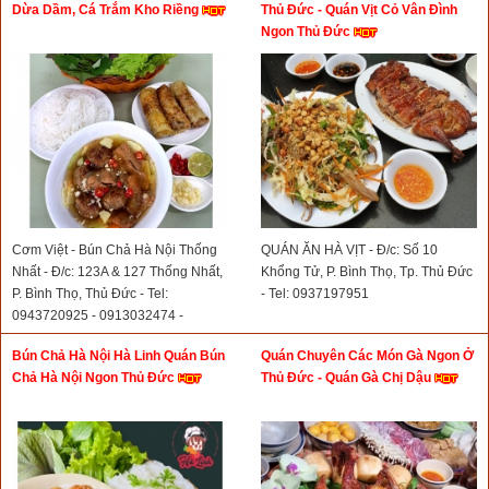
Dừa Dầm, Cá Trắm Kho Riềng
Thủ Đức - Quán Vịt Cỏ Vân Đình
Ngon Thủ Đức
Cơm Việt - Bún Chả Hà Nội Thống
QUÁN ĂN HÀ VỊT - Đ/c: Số 10
Nhất - Đ/c: 123A & 127 Thống Nhất,
Khổng Tử, P. Bình Thọ, Tp. Thủ Đức
P. Bình Thọ, Thủ Đức - Tel:
- Tel: 0937197951
0943720925 - 0913032474 -
0898868939- 0816681166
Bún Chả Hà Nội Hà Linh Quán Bún
Quán Chuyên Các Món Gà Ngon Ở
Chả Hà Nội Ngon Thủ Đức
Thủ Đức - Quán Gà Chị Dậu