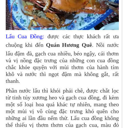
Lẩu Cua Đồng:
được các thực khách rất ưa
chuộng khi đến
Quán Hương Quê
. Nồi nước
lẩu đậm đà, gạch cua nhiều, béo ngậy, cái thơm
và vị nồng đặc trưng của những con cua đồng
chắc khỏe quyện với mùi thơm của hành tím
khô và nước thì ngọt đậm mà không gắt, rất
thanh.
Phần nước lẩu thì khỏi phải chê, được chắt lọc
từ tinh túy xương heo và gạch cua đồng, đi kèm
một số loại hoa quả khác tự nhiên, mang theo
một mùi vị vô cùng đặc trưng khó quên cho
những ai lần đầu nếm thử. Lẩu cua đồng không
thể thiếu vị thơm thơm của gạch cua, màu đỏ