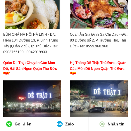
BÚN CHẢ HÀ NỘI HÀ LINH - Đ/c:
Quán Ăn Gia Đình Gà Chị Dậu - Đ/c:
Hẻm 104 Đường 13, P. Bình Trưng
83 Đường số 2, P. Trường Thọ, Thủ
Tây (Quận 2 cũ), Tp Thủ Đức - Tel:
Đức - Tel: 0559.968.968
0903755199 - 0942919933
Quán Dê Thật Chuyên Các Món
Hệ Thống Dê Thật Thủ Đức - Quán
Dê, Hải Sản Ngon Quận Thủ Đức
Các Món Dê Ngon Quận Thủ Đức
Gọi điện
Zalo
Nhắn tin