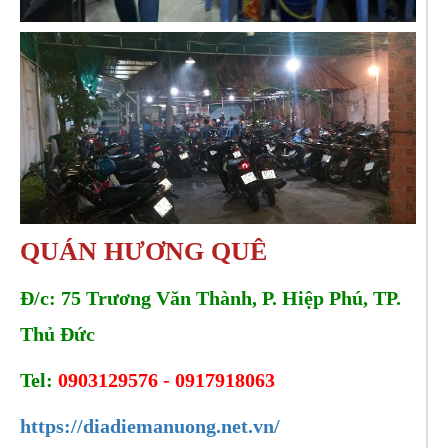
QUÁN HƯƠNG QUÊ
Đ/c: 75 Trương Văn Thành, P. Hiệp Phú, TP.
Thủ Đức
Tel:
0903129576 - 0917918063
https://diadiemanuong.net.vn/