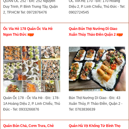
QUÁN ỐC 252 - Đ/c: 252 Nguyễn
ỐC VỈA HÈ 170 - Đ/c: 170 Hoàng
Duy Trinh, P. Bình Trưng Tây, Quận
Diệu 2, P. Linh Chiểu, Thủ Đức - Tel:
2, TP.HCM Tel: 0972876476
0902724545
Ốc Vỉa Hè 178 Quán Ốc Vỉa Hè
Quán Bún Thịt Nướng Dì Giao
Ngon Thủ Đức
Xuân Thủy Thảo Điền Quận 2
Quán Ốc 178 - Ốc Vỉa Hè - Đ/c: 178-
Bún Thịt Nướng Dì Giao - Đ/c: 43
1A Hoàng Diệu 2, P. Linh Chiểu, Thủ
Xuân Thủy, P. Thảo Điền, Quận 2 -
Đức - Tel: 0933266876
Tel: 0763836639
Quán Bún Chả, Cơm Trưa, Chè
Quán Hà Vịt Khổng Tử Bình Thọ