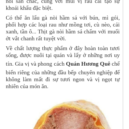
nòi săn chắc, cùng với mùi vị rau cải tạo sự
khoái khẩu đặc biệt.
Có thể ăn lẩu gà nòi hầm sả với bún, mì gói,
phối hợp các loại rau như mồng tơi, cù nèo, cải
xanh, tần ô... Thịt gà nòi hầm sả chấm với muối
ớt vắt chanh rất tuyệt vời.
Về chất lượng thực phẩm ở đây hoàn toàn tươi
sống, được nuôi tại quán và lấy ở những nơi uy
tín. Gia vị và phong cách
Quán Hương Quê
chế
biến riêng của những đầu bếp chuyên nghiệp để
không làm mất đi sự tươi ngon và vị ngọt tự
nhiên của món ăn.