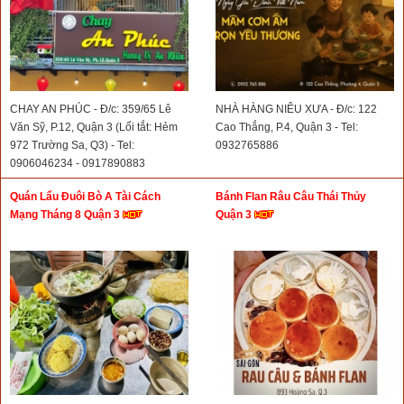
CHAY AN PHÚC - Đ/c: 359/65 Lê
NHÀ HÀNG NIÊU XƯA - Đ/c: 122
Văn Sỹ, P.12, Quận 3 (Lối tắt: Hẻm
Cao Thắng, P.4, Quận 3 - Tel:
972 Trường Sa, Q3) - Tel:
0932765886
0906046234 - 0917890883
Quán Lẩu Đuôi Bò A Tài Cách
Bánh Flan Râu Câu Thái Thủy
Mạng Tháng 8 Quận 3
Quận 3