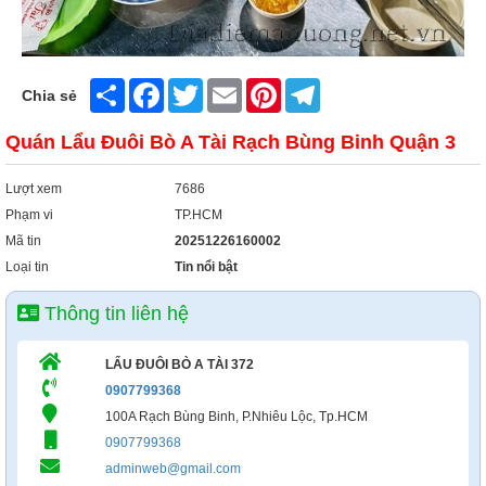
Share
Facebook
Twitter
Email
Pinterest
Telegram
Chia sẻ
Quán Lẩu Đuôi Bò A Tài Rạch Bùng Binh Quận 3
Lượt xem
7686
Phạm vi
TP.HCM
Mã tin
20251226160002
Loại tin
Tin nổi bật
Thông tin liên hệ
LẨU ĐUÔI BÒ A TÀI 372
0907799368
100A Rạch Bùng Binh, P.Nhiêu Lộc, Tp.HCM
0907799368
adminweb@gmail.com