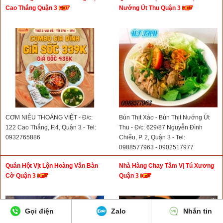
Cao Thắng Quận 3
Nướng Út Thu Quận 3
CƠM NIÊU THOÁNG VIỆT - Đ/c:
Bún Thịt Xào - Bún Thịt Nướng Út
122 Cao Thắng, P.4, Quận 3 - Tel:
Thu - Đ/c: 629/87 Nguyễn Đình
0932765886
Chiểu, P. 2, Quận 3 - Tel:
0988577963 - 0902517977
Quán Hột Vịt Lộn Hoàng Vân Bàn
Nhà Hàng Chay Tâm Vị Tú Xương
Cờ Quận 3
Quận 3
Gọi điện
Zalo
Nhắn tin