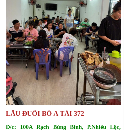
LẨU ĐUÔI BÒ A TÀI 372
Đ/c: 100A Rạch Bùng Binh, P.Nhiêu Lộc,