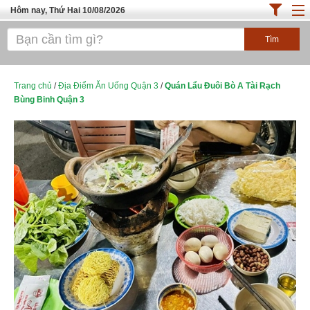
Hôm nay, Thứ Hai 10/08/2026
Trang chủ
ĐỊA ĐIỂM ĂN UỐNG SÀI GÒN
Cafe - Kem- Trà Sữa
Trang chủ
/
Địa Điểm Ăn Uống Quận 3
/
Quán Lẩu Đuôi Bò A Tài Rạch
Bùng Binh Quận 3
Bánh - Đồ Ăn Vặt
Thực Phẩm Nông Hải Sản
Top Quán Ăn Sài Gòn