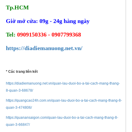
Tp.HCM
Giờ mở cửa: 09g - 24g hàng ngày
Tel:
0909150336 - 0907799368
https://diadiemanuong.net.vn/
* Các trang liên kết
https://diadiemanuong.net.vn/quan-lau-duoi-bo-a-tai-cach-mang-thang-
8-quan-3-68678/
https://quangcao24h.com.vn/quan-lau-duoi-bo-a-tai-cach-mang-thang-8-
quan-3-474806/
https://quanansaigon.com/quan-lau-duoi-bo-a-tai-cach-mang-thang-8-
quan-3-66847/