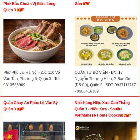
Phở Bắc Chuẩn Vị Giữa Lòng
Gòn
Quận 3
Phở Phú Lai Hà Nội - Đ/c: 116 Võ
QUÁN TƯ BÒ VIÊN - Đ/c: 17
Văn Tần, Phường 6, Quận 3 - Tel:
Nguyễn Thượng Hiền, P. Bàn Cờ
0813536969
(P.5 Cũ), Quận 3 - SĐT: 0937111717
- 0908416309
Quán Chay An Phúc Lê Văn Sỹ
Nhà Hàng Niêu Xưa Cao Thắng
Quận 3
Quận 3 - Niêu Xưa - Soulful
Vietnamese Home Cooking