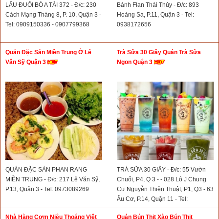
LẨU ĐUÔI BÒ A TÀI 372 - Đ/c: 230
Bánh Flan Thái Thủy - Đ/c: 893
Cách Mạng Tháng 8, P. 10, Quận 3 -
Hoàng Sa, P.11, Quận 3 - Tel:
Tel: 0909150336 - 0907799368
0938172656
Quán Đặc Sản Miền Trung Ở Lê
Trà Sữa 30 Giây Quán Trà Sữa
Văn Sỹ Quận 3
Ngon Quận 3
QUÁN ĐẶC SẢN PHAN RANG
TRÀ SỮA 30 GIÂY - Đ/c: 55 Vườn
MIỀN TRUNG - Đ/c: 217 Lê Văn Sỹ,
Chuối, P4, Q 3 - - 028 Lô J Chung
P.13, Quận 3 - Tel: 0973089269
Cư Nguyễn Thiện Thuật, P1, Q3 - 63
Âu Cơ, P.14, Quận 11 - Tel:
0908766138
Nhà Hàng Cơm Niêu Thoáng Việt
Quán Bún Thịt Xào Bún Thịt