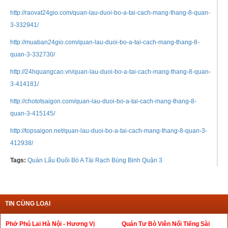
http://raovat24gio.com/quan-lau-duoi-bo-a-tai-cach-mang-thang-8-quan-
3-332941/
http://muaban24gio.com/quan-lau-duoi-bo-a-tai-cach-mang-thang-8-
quan-3-332730/
http://24hquangcao.vn/quan-lau-duoi-bo-a-tai-cach-mang-thang-8-quan-
3-414181/
http://chototsaigon.com/quan-lau-duoi-bo-a-tai-cach-mang-thang-8-
quan-3-415145/
http://topsaigon.net/quan-lau-duoi-bo-a-tai-cach-mang-thang-8-quan-3-
412938/
Tags:
Quán Lẩu Đuôi Bò A Tài Rạch Bùng Binh Quận 3
TIN CÙNG LOẠI
Phở Phú Lai Hà Nội - Hương Vị
Quán Tư Bò Viên Nổi Tiếng Sài