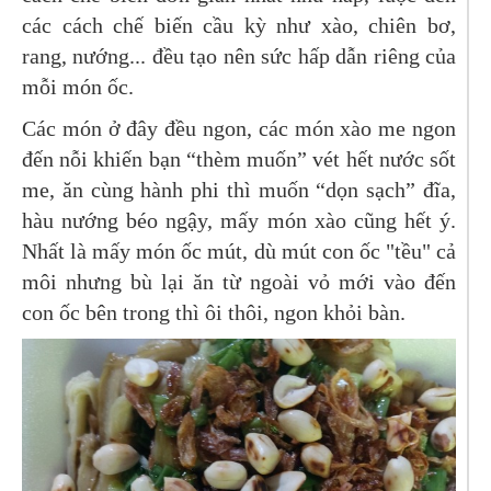
các cách chế biến cầu kỳ như xào, chiên bơ,
rang, nướng... đều tạo nên sức hấp dẫn riêng của
mỗi món ốc.
Các món ở đây đều ngon, các món xào me ngon
đến nỗi khiến bạn “thèm muốn” vét hết nước sốt
me, ăn cùng hành phi thì muốn “dọn sạch” đĩa,
hàu nướng béo ngậy, mấy món xào cũng hết ý.
Nhất là mấy món ốc mút, dù mút con ốc "tều" cả
môi nhưng bù lại ăn từ ngoài vỏ mới vào đến
con ốc bên trong thì ôi thôi, ngon khỏi bàn.