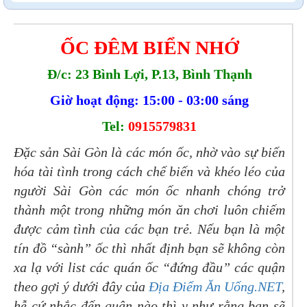
ỐC ĐÊM BIỂN NHỚ
Đ/c: 23 Bình Lợi, P.13, Bình Thạnh
Giờ hoạt động: 15:00 - 03:00 sáng
Tel:
0915579831
Đặc sản Sài Gòn là các món ốc, nhờ vào sự biến
hóa tài tình trong cách chế biến và khéo léo của
người Sài Gòn các món ốc nhanh chóng trở
thành một trong những món ăn chơi luôn chiếm
được cảm tình của các bạn trẻ. Nếu bạn là một
tín đồ “sành” ốc thì nhất định bạn sẽ không còn
xa lạ với list các quán ốc “đứng đầu” các quận
theo gợi ý dưới đây của
Địa Điểm Ăn Uống.NET
,
hễ cứ nhắc đến quận nào thì y như rằng bạn sẽ