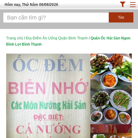
Hôm nay, Thứ Năm 06/08/2026
Trang chủ
ĐỊA ĐIỂM ĂN UỐNG SÀI GÒN
Cafe - Kem- Trà Sữa
Trang chủ
/
Địa Điểm Ăn Uống Quận Bình Thạnh
/
Quán Ốc Hải Sản Ngon
Bình Lợi Bình Thạnh
Bánh - Đồ Ăn Vặt
Thực Phẩm Nông Hải Sản
Top Quán Ăn Sài Gòn