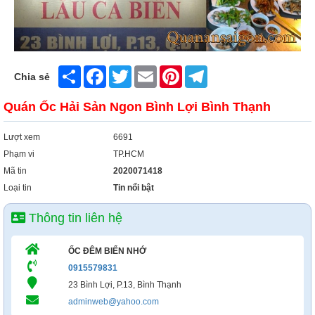
Share
Facebook
Twitter
Email
Pinterest
Telegram
Chia sẻ
Quán Ốc Hải Sản Ngon Bình Lợi Bình Thạnh
Lượt xem
6691
Phạm vi
TP.HCM
Mã tin
2020071418
Loại tin
Tin nổi bật
Thông tin liên hệ
ỐC ĐÊM BIỂN NHỚ
0915579831
23 Bình Lợi, P.13, Bình Thạnh
adminweb@yahoo.com