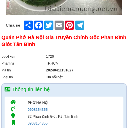
Share
Facebook
Twitter
Email
Pinterest
Telegram
Chia sẻ
Quán Phở Hà Nội Gia Truyền Chính Gốc Phan Đình
Giót Tân Bình
Lượt xem
1720
Phạm vi
TP.HCM
Mã tin
20240411151627
Loại tin
Tin nổi bật
Thông tin liên hệ
PHỞ HÀ NỘI
0908154355
32 Phan Đình Giót, P.2, Tân Bình
0908154355