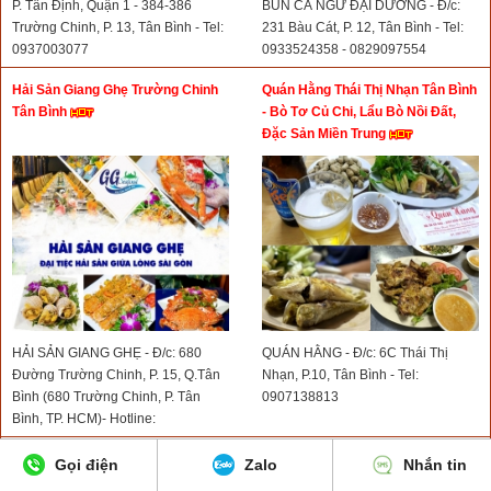
P. Tân Định, Quận 1 - 384-386
BÚN CÁ NGỪ ĐẠI DƯƠNG - Đ/c:
Trường Chinh, P. 13, Tân Bình - Tel:
231 Bàu Cát, P. 12, Tân Bình - Tel:
0937003077
0933524358 - 0829097554
Hải Sản Giang Ghẹ Trường Chinh
Quán Hằng Thái Thị Nhạn Tân Bình
Tân Bình
- Bò Tơ Củ Chi, Lẩu Bò Nồi Đất,
Đặc Sản Miền Trung
HẢI SẢN GIANG GHẸ - Đ/c: 680
QUÁN HẰNG - Đ/c: 6C Thái Thị
Đường Trường Chinh, P. 15, Q.Tân
Nhạn, P.10, Tân Bình - Tel:
Bình (680 Trường Chinh, P. Tân
0907138813
Bình, TP. HCM)- Hotline:
0961727179
Quán Phở Thành Nam Trường Sơn
Quán Phở Linh Phạm Văn Hai Tân
Gọi điện
Zalo
Nhắn tin
Tân Bình - Quán Phở Ngon Khu
Bình