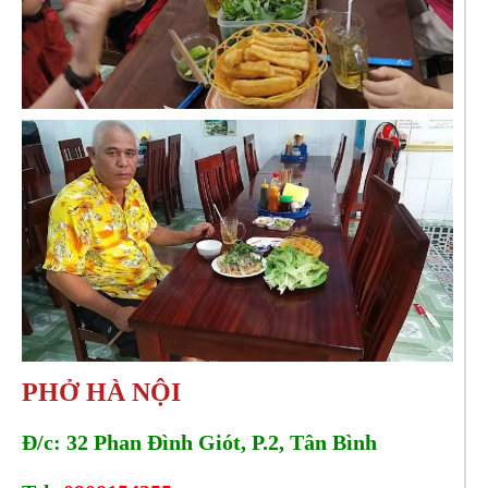
PHỞ HÀ NỘI
Đ/c: 32 Phan Đình Giót, P.2, Tân Bình