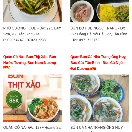
PHÚ CƯỜNG FOOD - Đ/c: 22C Lam
BÚN BÒ HUẾ NGỌC TRANG - Đ/c:
Sơn, P.2, Tân Bình - Tel:
39c Hồng Hà Nối Dài, P.2, Tân Bình
0902064747 - 0702319988
- Tel: 0971722768
Quán Cô Na - Bún Thịt Xào, Bún
Quán Bún Cá Nha Trang Ông Huy
Nước Tương, Bún Nem Nướng
Bàu Cát Tân Bình - Bún Cá Ngừ
Đại Dương
QUÁN CÔ NA - Đ/c: 127F Hoàng Sa,
BÚN CÁ NHA TRANG ÔNG HUY -