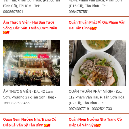
Văn Hai, P.Tân Sơn Hòa, (P.2, Q.Tân
424/2 Phạm Văn Bạch, P.Tân Sơn
Bình Cũ), TP.HCM - Tel:
(P.15 Cũ), Tân Bình - Tel:
0908607501
0984757551
Ẩm Thực 5 Viên - Hải Sản Tươi
Quán Thuận Phát Mì Gia Phạm Văn
Sống, Đặc Sản 3 Miền, Cơm Niêu
Hai Tân Bình
ẨM THỰC 5 VIÊN - Đ/c: 42 Lam
QUÁN THUẬN PHÁT MÌ GIA - Đ/c:
Sơn, Phường 2 (P.Tân Sơn Hòa) -
112 Phạm Văn Hai, P. Tân Sơn Hòa
Tel: 0829533456
(P.2 Cũ), Tân Bình - Tel:
0974397719 - 0332521733
Quán Nem Nướng Nha Trang Cô
Quán Nem Nướng Nha Trang Cô
Điệp Lê Văn Sỹ Tân Bình
Điệp Lê Văn Sỹ