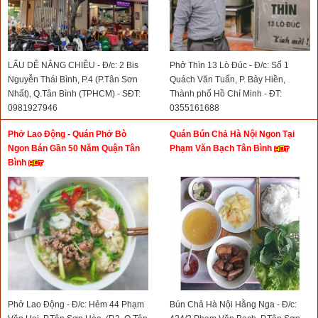
LẨU DÊ NẮNG CHIỀU - Đ/c: 2 Bis
Phở Thìn 13 Lò Đúc - Đ/c: Số 1
Nguyễn Thái Bình, P.4 (P.Tân Sơn
Quách Văn Tuấn, P. Bảy Hiền,
Nhất), Q.Tân Bình (TPHCM) - SĐT:
Thành phố Hồ Chí Minh - ĐT:
0981927946
0355161688
Phở Lao Động - Quán Phở Bò
Quán Bún Chả Hà Nội Ngon Tại
Ngon Bán Gần 50 Năm Quận Tân
Phạm Văn Bạch Tân Bình
Bình
Phở Lao Động - Đ/c: Hẻm 44 Phạm
Bún Chả Hà Nội Hằng Nga - Đ/c: