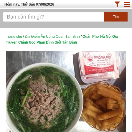
Hôm nay, Thứ Sáu 07/08/2026
Trang chủ
ĐỊA ĐIỂM ĂN UỐNG SÀI GÒN
Cafe - Kem- Trà Sữa
Trang chủ
/
Địa Điểm Ăn Uống Quận Tân Bình
/
Quán Phở Hà Nội Gia
Truyền Chính Gốc Phan Đình Giót Tân Bình
Bánh - Đồ Ăn Vặt
Thực Phẩm Nông Hải Sản
Top Quán Ăn Sài Gòn