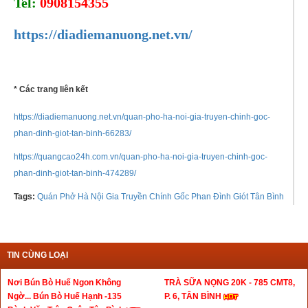
Tel:
0908154355
https://diadiemanuong.net.vn/
* Các trang liên kết
https://diadiemanuong.net.vn/quan-pho-ha-noi-gia-truyen-chinh-goc-
phan-dinh-giot-tan-binh-66283/
https://quangcao24h.com.vn/quan-pho-ha-noi-gia-truyen-chinh-goc-
phan-dinh-giot-tan-binh-474289/
Tags:
Quán Phở Hà Nội Gia Truyền Chính Gốc Phan Đình Giót Tân Bình
TIN CÙNG LOẠI
Nơi Bún Bò Huế Ngon Không
TRÀ SỮA NỌNG 20K - 785 CMT8,
Ngờ... Bún Bò Huế Hạnh -135
P. 6, TÂN BÌNH