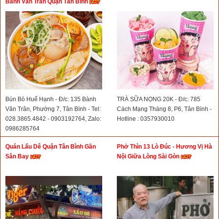
Bành Văn Trân Quận Tân Bình
Bún Bò Huế Hạnh - Đ/c: 135 Bành
TRÀ SỮA NỌNG 20K - Đ/c: 785
Văn Trân, Phường 7, Tân Bình - Tel:
Cách Mạng Tháng 8, P6, Tân Bình -
028.3865.4842 - 0903192764, Zalo:
Hotline : 0357930010
0986285764
Quán Lẩu Dê Quận Tân Bình Gần
Phở Thìn 13 Lò Đúc - Hương Vị Hà
Sân Bay
Nội Giữa Lòng Sài Gòn