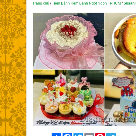
Trang chủ
/
Tiệm Bánh Kem Bánh Ngọt Ngon TPHCM
/
Susan 
Share
Facebook
Twitter
Email
Pinterest
Telegram