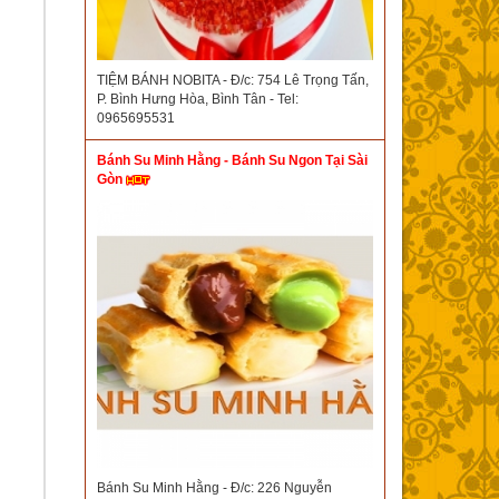
TIỆM BÁNH NOBITA - Đ/c: 754 Lê Trọng Tấn,
P. Bình Hưng Hòa, Bình Tân - Tel:
0965695531
Bánh Su Minh Hằng - Bánh Su Ngon Tại Sài
Gòn
Bánh Su Minh Hằng - Đ/c: 226 Nguyễn