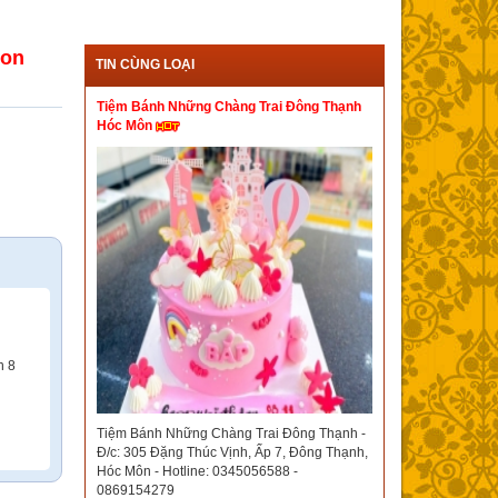
gon
TIN CÙNG LOẠI
Tiệm Bánh Những Chàng Trai Đông Thạnh
Hóc Môn
n 8
Tiệm Bánh Những Chàng Trai Đông Thạnh -
Đ/c: 305 Đặng Thúc Vịnh, Ấp 7, Đông Thạnh,
Hóc Môn - Hotline: 0345056588 -
0869154279