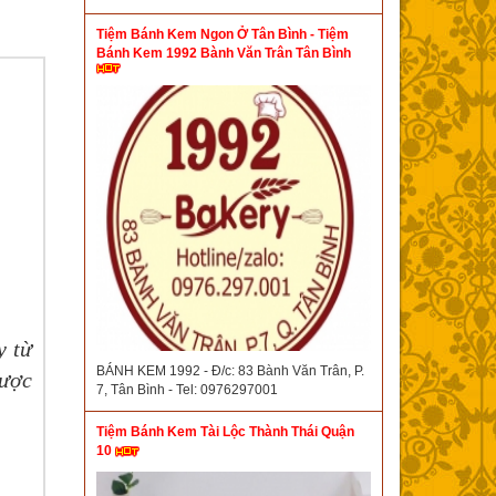
Tiệm Bánh Kem Ngon Ở Tân Bình - Tiệm
Bánh Kem 1992 Bành Văn Trân Tân Bình
y từ
BÁNH KEM 1992 - Đ/c: 83 Bành Văn Trân, P.
được
7, Tân Bình - Tel: 0976297001
Tiệm Bánh Kem Tài Lộc Thành Thái Quận
10