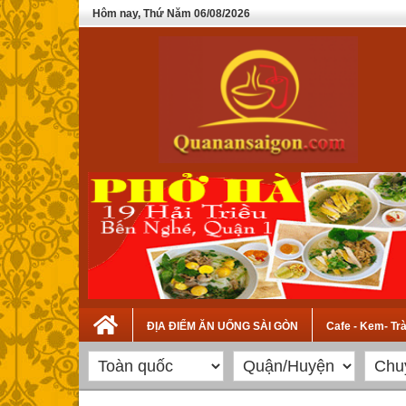
Hôm nay, Thứ Năm 06/08/2026
ĐỊA ĐIỂM ĂN UỐNG SÀI GÒN
Cafe - Kem- Tr