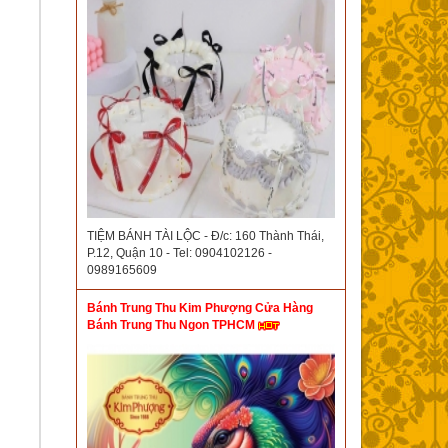
TIỆM BÁNH TÀI LỘC - Đ/c: 160 Thành Thái,
P.12, Quận 10 - Tel: 0904102126 -
0989165609
Bánh Trung Thu Kim Phượng Cửa Hàng
Bánh Trung Thu Ngon TPHCM