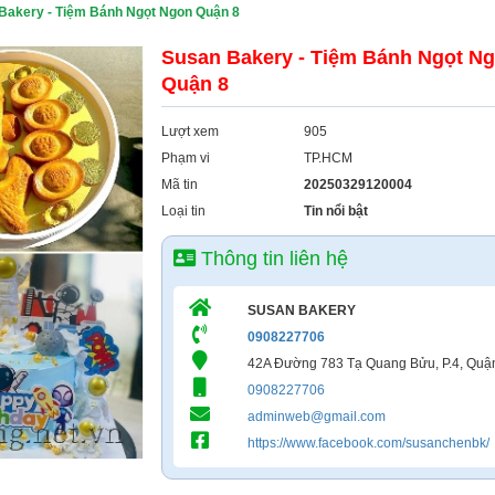
Bakery - Tiệm Bánh Ngọt Ngon Quận 8
Susan Bakery - Tiệm Bánh Ngọt N
Quận 8
Lượt xem
905
Phạm vi
TP.HCM
Mã tin
20250329120004
Loại tin
Tin nổi bật
Thông tin liên hệ
SUSAN BAKERY
0908227706
42A Đường 783 Tạ Quang Bửu, P.4, Quậ
0908227706
adminweb@gmail.com
https://www.facebook.com/susanchenbk/