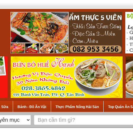
à Sữa
Bánh - Đồ Ăn Vặt
Thực Phẩm Nông Hải Sản
Top Quán Ăn S