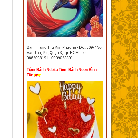
Bánh Trung Thu Kim Phượng - Đ/c: 309/7 Võ
Văn Tần, P.5, Quận 3, Tp. HCM - Tel:
0862038191 - 0909023891
Tiệm Bánh Nobita Tiệm Bánh Ngon Bình
Tân