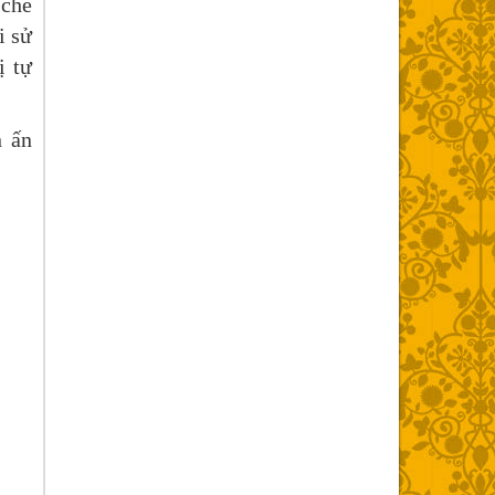
chế
i sử
ị tự
n ấn