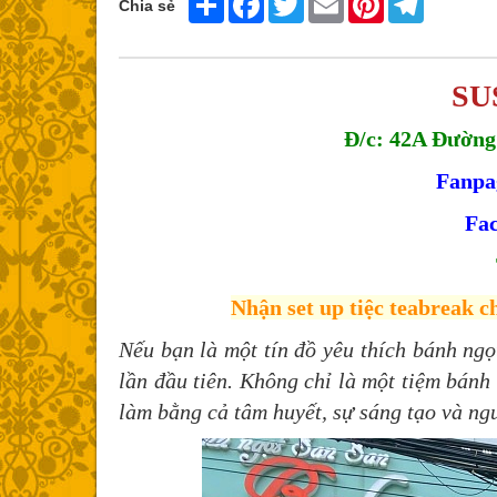
Chia sẻ
SU
Đ/c: 42A Đường
Fanpa
Fac
Nhận set up tiệc teabreak ch
Nếu bạn là một tín đồ yêu thích bánh ng
lần đầu tiên. Không chỉ là một tiệm bán
làm bằng cả tâm huyết, sự sáng tạo và ng