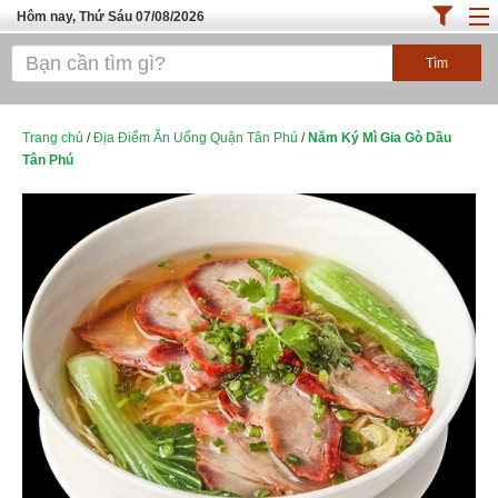
Hôm nay, Thứ Sáu 07/08/2026
Trang chủ
ĐỊA ĐIỂM ĂN UỐNG SÀI GÒN
Cafe - Kem- Trà Sữa
Trang chủ
/
Địa Điểm Ăn Uống Quận Tân Phú
/
Năm Ký Mì Gia Gò Dầu
Tân Phú
Bánh - Đồ Ăn Vặt
Thực Phẩm Nông Hải Sản
Top Quán Ăn Sài Gòn