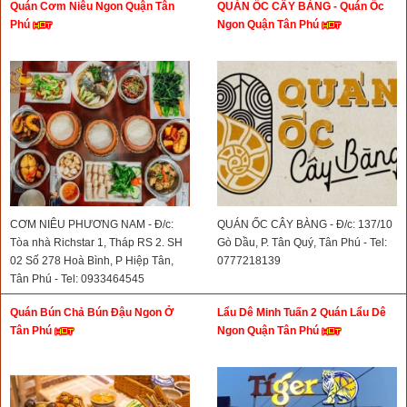
Quán Cơm Niêu Ngon Quận Tân
QUÁN ỐC CÂY BÀNG - Quán Ốc
TP.HCM)- Tel: 0931415459
Phú
Ngon Quận Tân Phú
CƠM NIÊU PHƯƠNG NAM - Đ/c:
QUÁN ỐC CÂY BÀNG - Đ/c: 137/10
Tòa nhà Richstar 1, Tháp RS 2. SH
Gò Dầu, P. Tân Quý, Tân Phú - Tel:
02 Số 278 Hoà Bình, P Hiệp Tân,
0777218139
Tân Phú - Tel: 0933464545
Quán Bún Chả Bún Đậu Ngon Ở
Lẩu Dê Minh Tuấn 2 Quán Lẩu Dê
Tân Phú
Ngon Quận Tân Phú