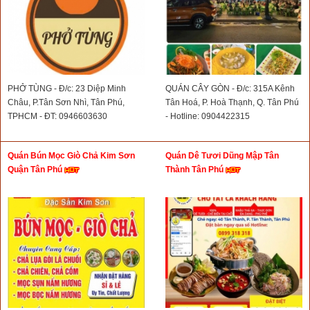
PHỞ TÙNG - Đ/c: 23 Diệp Minh
QUÁN CÂY GÒN - Đ/c: 315A Kênh
Châu, P.Tân Sơn Nhì, Tân Phú,
Tân Hoá, P. Hoà Thạnh, Q. Tân Phú
TPHCM - ĐT: 0946603630
- Hotline: 0904422315
Quán Bún Mọc Giò Chả Kim Sơn
Quán Dê Tươi Dũng Mập Tân
Quận Tân Phú
Thành Tân Phú