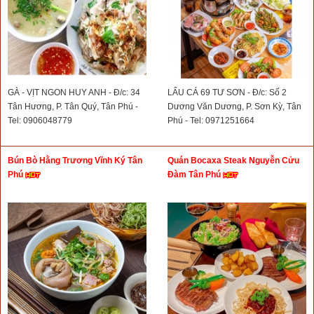
GÀ - VỊT NGON HUY ANH - Đ/c: 34
LẨU CÁ 69 TƯ SƠN - Đ/c: Số 2
Tân Hương, P. Tân Quý, Tân Phú -
Dương Văn Dương, P. Sơn Kỳ, Tân
Tel: 0906048779
Phú - Tel: 0971251664
Bún Bò Hằng Trương Vĩnh Ký Tân
Quán Bocaxa Steak Nguyễn Cửu
Phú
Đàm Tân Phú