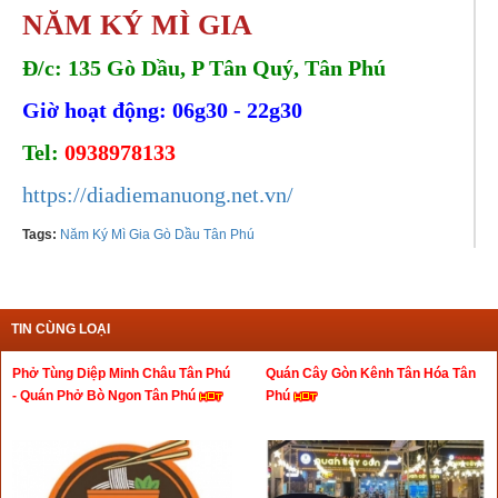
NĂM KÝ MÌ GIA
Đ/c: 135 Gò Dầu, P Tân Quý, Tân Phú
Giờ hoạt động: 06g30 - 22g30
Tel:
0938978133
https://diadiemanuong.net.vn/
Tags:
Năm Ký Mì Gia Gò Dầu Tân Phú
TIN CÙNG LOẠI
Phở Tùng Diệp Minh Châu Tân Phú
Quán Cây Gòn Kênh Tân Hóa Tân
- Quán Phở Bò Ngon Tân Phú
Phú