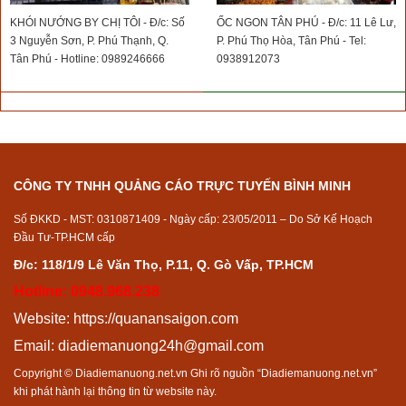
KHÓI NƯỚNG BY CHỊ TÔI - Đ/c: Số
ỐC NGON TÂN PHÚ - Đ/c: 11 Lê Lư,
3 Nguyễn Sơn, P. Phú Thạnh, Q.
P. Phú Thọ Hòa, Tân Phú - Tel:
Tân Phú - Hotline: 0989246666
0938912073
CÔNG TY TNHH QUẢNG CÁO TRỰC TUYẾN BÌNH MINH
Số ĐKKD - MST: 0310871409 - Ngày cấp: 23/05/2011 – Do Sở Kế Hoạch
Đầu Tư-TP.HCM cấp
Đ/c: 118/1/9 Lê Văn Thọ, P.11, Q. Gò Vấp, TP.HCM
Hotline: 0948.968.238
Website:
https://quanansaigon.com
Email:
diadiemanuong24h@gmail.com
Copyright © Diadiemanuong.net.vn Ghi rõ nguồn “Diadiemanuong.net.vn”
khi phát hành lại thông tin từ website này.