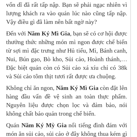
vốn dĩ đã rất tấp nập. Bạn sẽ phải ngạc nhiên vì
lượng khách ra vào quán lúc nào cũng tấp nập.
Vậy điều gì đã làm nên bất ngờ này?
Đến với
Năm Ký Mì Gia
, bạn sẽ có cơ hội được
thưởng thức những món mì ngon được chế biến
từ sợi mì đặc trưng như Hủ tiếu, Mì, Bánh canh,
Nui, Bún gạo, Bò kho, Sủi cảo, Hoành thánh,…
Đặc biệt quán còn có Sủi cảo xá xíu chỉ có 38k
và Sủi cảo tôm thịt tươi rất được ưa chuộng.
Không chỉ ăn ngon,
Năm Ký Mì Gia
còn đặt lên
hàng đầu vấn đề vệ sinh an toàn thực phẩm.
Nguyên liệu được chọn lọc và đảm bảo, nói
không chất bảo quản trong chế biến.
Quán
Năm Ký Mỳ Gia
nổi tiếng đình đám với
món ăn sủi cảo, sủi cảo ở đây không thua kém gì