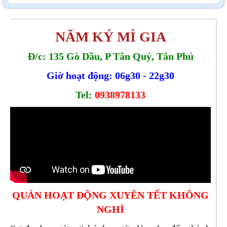
NĂM KÝ MÌ GIA
Đ/c: 135 Gò Dầu, P Tân Quý, Tân Phú
Giờ hoạt động: 06g30 - 22g30
Tel:
0938978133
QUÁN HOẠT ĐỘNG XUYÊN TẾT KHÔNG
NGHỈ