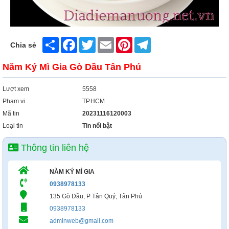
Share
Facebook
Twitter
Email
Pinterest
Telegram
Chia sẻ
Năm Ký Mì Gia Gò Dầu Tân Phú
Lượt xem
5558
Phạm vi
TP.HCM
Mã tin
20231116120003
Loại tin
Tin nổi bật
Thông tin liên hệ
NĂM KÝ MÌ GIA
0938978133
135 Gò Dầu, P Tân Quý, Tân Phú
0938978133
adminweb@gmail.com