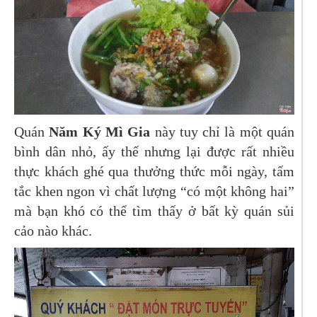
Quán
Năm Ký Mì Gia
này tuy chỉ là một quán
bình dân nhỏ, ấy thế nhưng lại được rất nhiều
thực khách ghé qua thưởng thức mỗi ngày, tấm
tắc khen ngon vì chất lượng “có một không hai”
mà bạn khó có thể tìm thấy ở bất kỳ quán sủi
cảo nào khác.