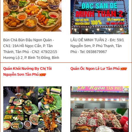
Bún Chả Bún Đậu Ngon Quán -
LẨU DÊ MINH TUẤN 2 - Đ/c: 59/1
CN1: 19A Hồ Ngọc Cẩn, P. Tân
Nguyễn Sơn, P. Phú Thạnh, Tân
Thành, Tân Phú - CN2: 479/22/15
Phú - Tel: 0938679967
Hương Lộ 2, P. Bình Trị Đông, Bình
Tân - Tel: 0932021190
Quán Khói Nướng By Chị Tôi
Quán Ốc Ngon Lê Lư Tân Phú
Nguyễn Sơn Tân Phú