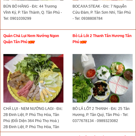
BÚN BÒ HẰNG - Đ/c: 44 Trương
BOCAXA STEAK - Đ/c: 7 Nguyễn
Vĩnh Ký, P. Tân Thành, Q. Tân Phú -
Cửu Đàm, P. Tân Sơn Nhì, Tân Phú
Tel: 0901039299
- Tel: 0938808784
Quán Chả Lụi Nem Nướng Ngon
Bò Lá Lốt 2 Thanh Tân Hương Tân
Quận Tân Phú
Phú
CHẢ LỤI - NEM NƯỚNG LAGI - Đ/c:
BÒ LÁ LỐT 2 THANH - Đ/c: 25 Tân
2B Đinh Liệt, P. Phú Thọ Hòa, Tân
Hương, P. Tân Quý, Tân Phú - Tel:
Phú (Đối Diện 364 Phú Thọ Hoà )
0377678134 - 0989323082
2B Đinh Liệt, P. Phú Thọ Hòa, Tân
Phú ( 2B Đinh Liệt, P. Phú Thọ Hòa,