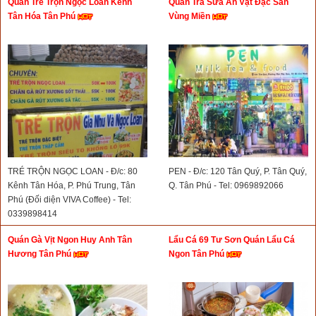
Quán Tré Trộn Ngọc Loan Kênh
Quán Trà Sữa Ăn Vặt Đặc Sản
Tân Hóa Tân Phú
Vùng Miền
TRÉ TRỘN NGỌC LOAN - Đ/c: 80
PEN - Đ/c: 120 Tân Quý, P. Tân Quý,
Kênh Tân Hóa, P. Phú Trung, Tân
Q. Tân Phú - Tel: 0969892066
Phú (Đối diện VIVA Coffee) - Tel:
0339898414
Quán Gà Vịt Ngon Huy Anh Tân
Lẩu Cá 69 Tư Sơn Quán Lẩu Cá
Hương Tân Phú
Ngon Tân Phú