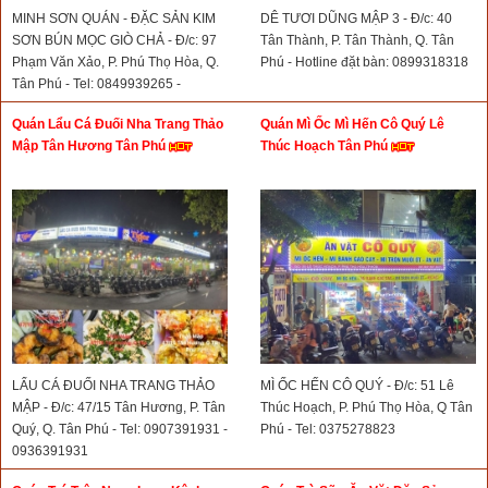
MINH SƠN QUÁN - ĐẶC SẢN KIM
DÊ TƯƠI DŨNG MẬP 3 - Đ/c: 40
SƠN BÚN MỌC GIÒ CHẢ - Đ/c: 97
Tân Thành, P. Tân Thành, Q. Tân
Phạm Văn Xảo, P. Phú Thọ Hòa, Q.
Phú - Hotline đặt bàn: 0899318318
Tân Phú - Tel: 0849939265 -
0852451345
Quán Lẩu Cá Đuối Nha Trang Thảo
Quán Mì Ốc Mì Hến Cô Quý Lê
Mập Tân Hương Tân Phú
Thúc Hoạch Tân Phú
LẨU CÁ ĐUỐI NHA TRANG THẢO
MÌ ỐC HẾN CÔ QUÝ - Đ/c: 51 Lê
MẬP - Đ/c: 47/15 Tân Hương, P. Tân
Thúc Hoạch, P. Phú Thọ Hòa, Q Tân
Quý, Q. Tân Phú - Tel: 0907391931 -
Phú - Tel: 0375278823
0936391931