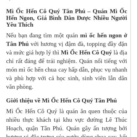
Mì Ốc Hến Cô Quý Tân Phú – Quán Mì Ốc
Hến Ngon, Giá Bình Dân Được Nhiều Người
Yêu Thích
Nếu bạn đang tìm một quán
mì ốc hến ngon ở
Tân Phú
với hương vị đậm đà, topping đầy đặn
và mức giá hợp lý thì
Mì Ốc Hến Cô Quý
là địa
chỉ rất đáng để trải nghiệm. Quán nổi tiếng với
món mì ốc hến chua cay hấp dẫn, phục vụ nhanh
và phù hợp với cả học sinh, sinh viên lẫn dân
văn phòng.
Giới thiệu về Mì Ốc Hến Cô Quý Tân Phú
Mì Ốc Hến Cô Quý là quán ăn quen thuộc của
nhiều thực khách tại khu vực đường Lê Thúc
Hoạch, quận Tân Phú. Quán gây ấn tượng bởi
hương vị đặc trưng của nước dùng chua cay, kết