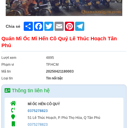
Share
Facebook
Twitter
Email
Pinterest
Telegram
Chia sẻ
Quán Mì Ốc Mì Hến Cô Quý Lê Thúc Hoạch Tân
Phú
Lượt xem
4895
Phạm vi
TP.HCM
Mã tin
20250421180003
Loại tin
Tin nổi bật
Thông tin liên hệ
MÌ ỐC HẾN CÔ QUÝ
0375278823
51 Lê Thúc Hoạch, P. Phú Thọ Hòa, Q Tân Phú
0375278823