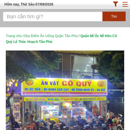
Hôm nay, Thứ Sáu 07/08/2026
Trang chủ
ĐỊA ĐIỂM ĂN UỐNG SÀI GÒN
Cafe - Kem- Trà Sữa
Trang chủ
/
Địa Điểm Ăn Uống Quận Tân Phú
/
Quán Mì Ốc Mì Hến Cô
Quý Lê Thúc Hoạch Tân Phú
Bánh - Đồ Ăn Vặt
Thực Phẩm Nông Hải Sản
Top Quán Ăn Sài Gòn