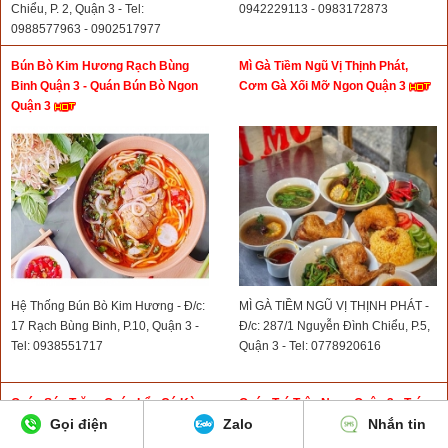
Chiểu, P. 2, Quận 3 - Tel:
0942229113 - 0983172873
0988577963 - 0902517977
Bún Bò Kim Hương Rạch Bùng
Mì Gà Tiềm Ngũ Vị Thịnh Phát,
Binh Quận 3 - Quán Bún Bò Ngon
Cơm Gà Xối Mỡ Ngon Quận 3
Quận 3
Hệ Thống Bún Bò Kim Hương - Đ/c:
MÌ GÀ TIỀM NGŨ VỊ THỊNH PHÁT -
17 Rạch Bùng Binh, P.10, Quận 3 -
Đ/c: 287/1 Nguyễn Đình Chiểu, P.5,
Tel: 0938551717
Quận 3 - Tel: 0778920616
Quán Sóc Trăng Quán Lẩu Cá Kèo
Quán Tré Trộn Ngon Quận 3 - Tré
Gọi điện
Zalo
Nhắn tin
Ngon Ở Quận 3 - Quán Lẩu Cá Kèo
Trộn 93A Rạch Bùng Binh Quận 3
Sư Thiện Chiếu Quận 3