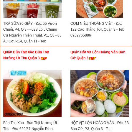
TRÀ SỮA 30 GIÂY - Đ/c: 55 Vườn
CƠM NIÊU THOÁNG VIỆT - Đ/c:
Chuối, P4, Q 3 - - 028 Lô J Chung
122 Cao Thắng, P.4, Quận 3 - Tel:
Cư Nguyễn Thiện Thuật, P1, Q3 - 63
0932765886
Âu Cơ, P.14, Quận 11 - Tel:
0908766138
Quán Bún Thịt Xào Bún Thịt
Quán Hột Vịt Lộn Hoàng Vân Bàn
Nướng Út Thu Quận 3
Cờ Quận 3
Bún Thịt Xào - Bún Thịt Nướng Út
HỘT VỊT LỘN HOÀNG VÂN - Đ/c: 2B
Thu - Đ/c: 629/87 Nguyễn Đình
Bàn Cờ, P.3, Quận 3 - Tel: