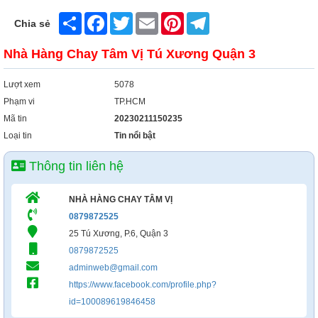
Share
Facebook
Twitter
Email
Pinterest
Telegram
Chia sẻ
Nhà Hàng Chay Tâm Vị Tú Xương Quận 3
Lượt xem
5078
Phạm vi
TP.HCM
Mã tin
20230211150235
Loại tin
Tin nổi bật
Thông tin liên hệ
NHÀ HÀNG CHAY TÂM VỊ
0879872525
25 Tú Xương, P.6, Quận 3
0879872525
adminweb@gmail.com
https://www.facebook.com/profile.php?
id=100089619846458