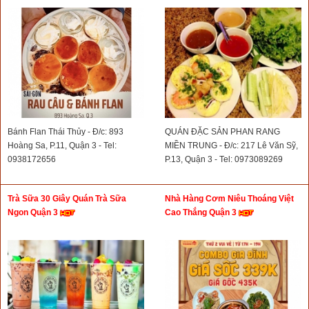
Bánh Flan Thái Thủy - Đ/c: 893
QUÁN ĐẶC SẢN PHAN RANG
Hoàng Sa, P.11, Quận 3 - Tel:
MIỀN TRUNG - Đ/c: 217 Lê Văn Sỹ,
0938172656
P.13, Quận 3 - Tel: 0973089269
Trà Sữa 30 Giây Quán Trà Sữa
Nhà Hàng Cơm Niêu Thoáng Việt
Ngon Quận 3
Cao Thắng Quận 3