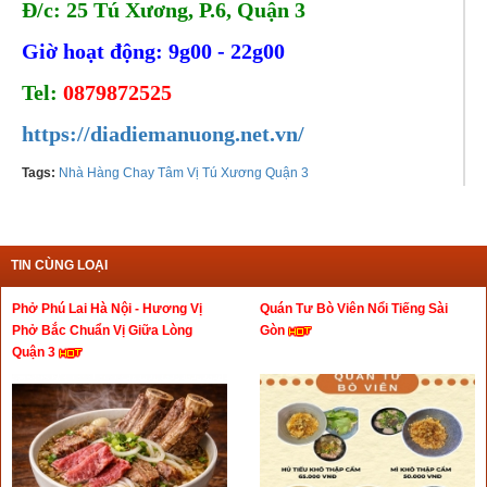
Đ/c: 25 Tú Xương, P.6, Quận 3
Giờ hoạt động: 9g00 - 22g00
Tel:
0879872525
https://diadiemanuong.net.vn/
Tags:
Nhà Hàng Chay Tâm Vị Tú Xương Quận 3
TIN CÙNG LOẠI
Phở Phú Lai Hà Nội - Hương Vị
Quán Tư Bò Viên Nổi Tiếng Sài
Phở Bắc Chuẩn Vị Giữa Lòng
Gòn
Quận 3