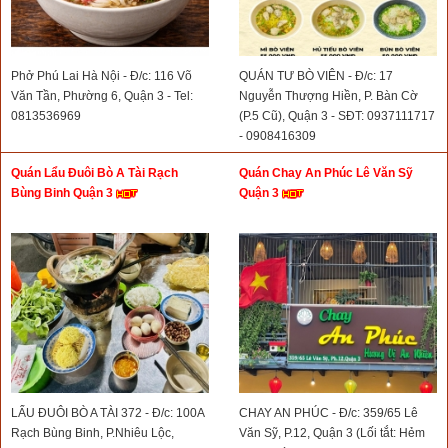
Phở Phú Lai Hà Nội - Đ/c: 116 Võ
QUÁN TƯ BÒ VIÊN - Đ/c: 17
Văn Tần, Phường 6, Quận 3 - Tel:
Nguyễn Thượng Hiền, P. Bàn Cờ
0813536969
(P.5 Cũ), Quận 3 - SĐT: 0937111717
- 0908416309
Quán Lẩu Đuôi Bò A Tài Rạch
Quán Chay An Phúc Lê Văn Sỹ
Bùng Binh Quận 3
Quận 3
LẨU ĐUÔI BÒ A TÀI 372 - Đ/c: 100A
CHAY AN PHÚC - Đ/c: 359/65 Lê
Rạch Bùng Binh, P.Nhiêu Lộc,
Văn Sỹ, P.12, Quận 3 (Lối tắt: Hẻm