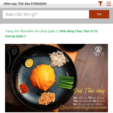
Hôm nay, Thứ Sáu 07/08/2026
Trang chủ
ĐỊA ĐIỂM ĂN UỐNG SÀI GÒN
Cafe - Kem- Trà Sữa
Trang chủ
/
Địa Điểm Ăn Uống Quận 3
/
Nhà Hàng Chay Tâm Vị Tú
Xương Quận 3
Bánh - Đồ Ăn Vặt
Thực Phẩm Nông Hải Sản
Top Quán Ăn Sài Gòn