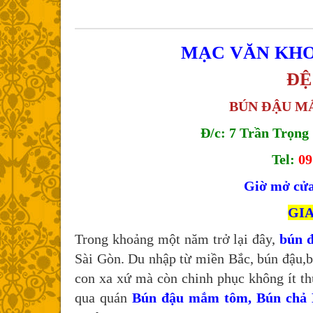
MẠC VĂN KHO
ĐỆ
BÚN ĐẬU M
Đ/c: 7 Trần Trọng
Tel:
09
Giờ mở cửa
GI
Trong khoảng một năm trở lại đây,
bún đ
Sài Gòn. Du nhập từ miền Bắc, bún đậu,b
con xa xứ mà còn chinh phục không ít 
qua quán
Bún đậu mắm tôm, Bún chả 