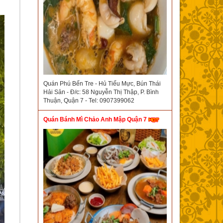
Quán Phú Bến Tre - Hủ Tiếu Mực, Bún Thái
Hải Sản - Đ/c: 58 Nguyễn Thị Thập, P. Bình
Thuận, Quận 7 - Tel: 0907399062
Quán Bánh Mì Chảo Anh Mập Quận 7