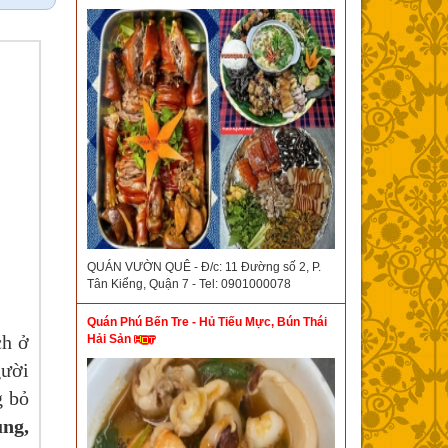
QUÁN VƯỜN QUÊ - Đ/c: 11 Đường số 2, P.
Tân Kiểng, Quận 7 - Tel: 0901000078
Quán Phú Bến Tre - Hủ Tiếu Mực, Bún Thái
ch ở
Hải Sản
gười
g bỏ
ng,