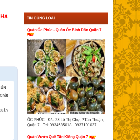
 Hà
TIN CÙNG LOẠI
Quán Ốc Phúc - Quán Ốc Bình Dân Quận 7
BÚN
 Chủ)
 Quận
ỐC PHÚC - Đ/c: 28 Lê Thị Chợ, P.Tân Thuận,
Quận 7 - Tel: 0934585018 - 0937191037
Quán Vườn Quê Tân Kiểng Quận 7