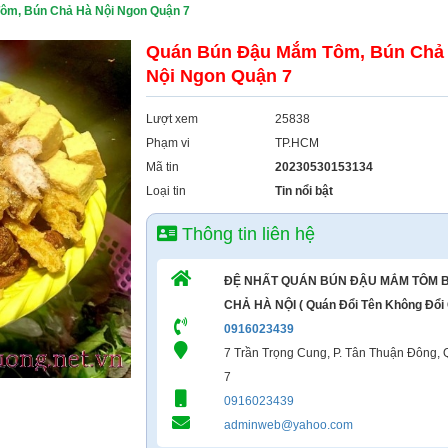
ôm, Bún Chả Hà Nội Ngon Quận 7
Quán Bún Đậu Mắm Tôm, Bún Chả
Nội Ngon Quận 7
Lượt xem
25838
Phạm vi
TP.HCM
Mã tin
20230530153134
Loại tin
Tin nổi bật
Thông tin liên hệ
ĐỆ NHẤT QUÁN BÚN ĐẬU MẮM TÔM 
CHẢ HÀ NỘI ( Quán Đổi Tên Không Đổi
0916023439
7 Trần Trọng Cung, P. Tân Thuận Đông,
7
0916023439
adminweb@yahoo.com