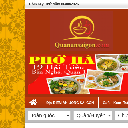
Hôm nay, Thứ Năm 06/08/2026
ĐỊA ĐIỂM ĂN UỐNG SÀI GÒN
Cafe - Kem- Tr