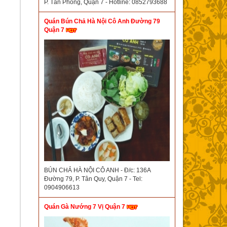
P. Tân Phong, Quận 7 - Hotline: 0852793688
Quán Bún Chả Hà Nội Cô Anh Đường 79
Quận 7
BÚN CHẢ HÀ NỘI CÔ ANH - Đ/c: 136A
Đường 79, P. Tân Quy, Quận 7 - Tel:
0904906613
Quán Gà Nướng 7 Vị Quận 7