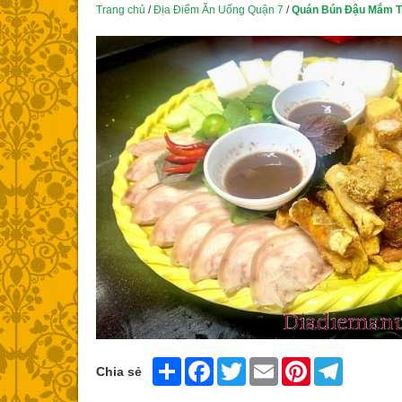
Trang chủ
/
Địa Điểm Ăn Uống Quận 7
/
Quán Bún Đậu Mắm T
Share
Facebook
Twitter
Email
Pinterest
Telegram
Chia sẻ