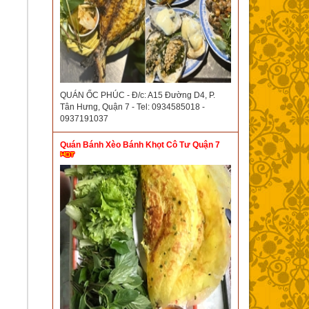
QUÁN ỐC PHÚC - Đ/c: A15 Đường D4, P.
Tân Hưng, Quận 7 - Tel: 0934585018 -
0937191037
Quán Bánh Xèo Bánh Khọt Cô Tư Quận 7