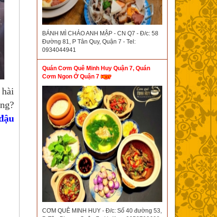
BÁNH MÌ CHẢO ANH MẬP - CN Q7 - Đ/c: 58
Đường 81, P Tân Quy, Quận 7 - Tel:
0934044941
Quán Cơm Quê Minh Huy Quận 7, Quán
Cơm Ngon Ở Quận 7
 hài
ông?
 đậu
CƠM QUÊ MINH HUY - Đ/c: Số 40 đường 53,