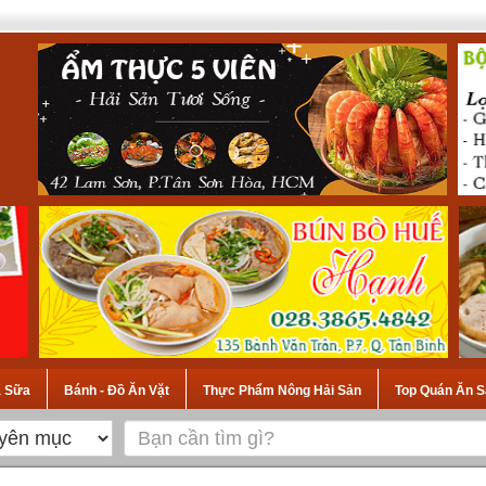
à Sữa
Bánh - Đồ Ăn Vặt
Thực Phẩm Nông Hải Sản
Top Quán Ăn S