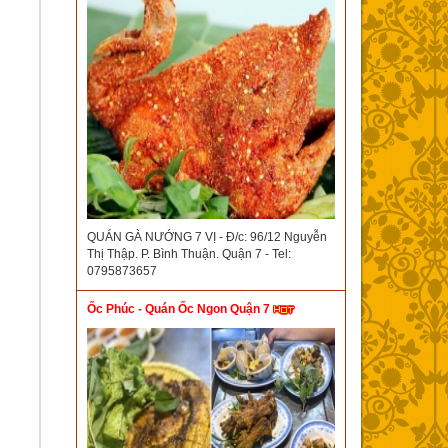
QUÁN GÀ NƯỚNG 7 VỊ - Đ/c: 96/12 Nguyễn
Thị Thập. P. Bình Thuận. Quận 7 - Tel:
0795873657
Ốc Phúc - Quán Ốc Ngon Quận 7