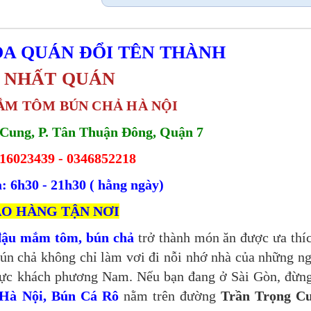
A QUÁN ĐỔI TÊN THÀNH
 NHẤT QUÁN 
ẮM TÔM BÚN CHẢ HÀ NỘI
 Cung, P. Tân Thuận Đông, Quận 7
16023439 - 0346852218
: 6h30 - 21h30 ( hằng ngày)
AO HÀNG TẬN NƠI
ậu mắm tôm, bún chả
trở thành món ăn được ưa thí
ún chả không chỉ làm vơi đi nỗi nhớ nhà của những n
thực khách phương Nam. Nếu bạn đang ở Sài Gòn, đừn
Hà Nội, Bún Cá Rô
nằm trên đường
Trần Trọng Cu