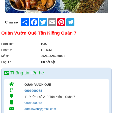
Share
Facebook
Twitter
Email
Pinterest
Telegram
Chia sẻ
Quán Vườn Quê Tân Kiểng Quận 7
Lượt xem
10979
Phạm vi
TP.HCM
Mã tin
20260324220002
Loại tin
Tin nổi bật
Thông tin liên hệ
QUÁN VƯỜN QUÊ
0901000078
11 Đường số 2, P. Tân Kiểng, Quận 7
0901000078
adminweb@gmail.com