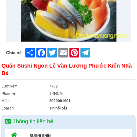
Share
Facebook
Twitter
Email
Pinterest
Telegram
Chia sẻ
Quán Sushi Ngon Lê Văn Lương Phước Kiển Nhà
Bè
Lượt xem
7762
Phạm vi
TP.HCM
Mã tin
2020081901
Loại tin
Tin nổi bật
Thông tin liên hệ
SUSHI SHIN