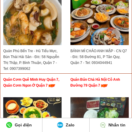
Quán Phú Bến Tre - Hủ Tiếu Mực,
BÁNH MÌ CHẢO ANH MẬP - CN Q7
Bún Thái Hải Sản - Đ/c: 58 Nguyễn
- Đ/c: 58 Đường 81, P Tân Quy,
Thị Thập, P. Bình Thuận, Quận 7 -
Quận 7 - Tel: 0934044941
Tel: 0907399062
Quán Cơm Quê Minh Huy Quận 7,
Quán Bún Chả Hà Nội Cô Anh
Quán Cơm Ngon Ở Quận 7
Đường 79 Quận 7
Gọi điện
Zalo
Nhắn tin