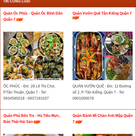
TIN CÙNG LOẠI
Quán Ốc Phúc - Quán Ốc Bình Dân
Quán Vườn Quê Tân Kiểng Quận 7
Quận 7
ỐC PHÚC - Đ/c: 28 Lê Thị Chợ,
QUÁN VƯỜN QUÊ - Đ/c: 11 Đường
P.Tân Thuận, Quận 7 - Tel:
số 2, P. Tân Kiểng, Quận 7 - Tel:
0934585018 - 0937191037
0901000078
Quán Phú Bến Tre - Hủ Tiếu Mực,
Quán Bánh Mì Chảo Anh Mập Quận
Bún Thái Hải Sản
7