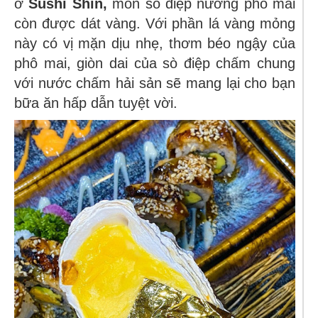
ở
Sushi Shin,
món sò điệp nướng phô mai
còn được dát vàng. Với phần lá vàng mỏng
này có vị mặn dịu nhẹ, thơm béo ngậy của
phô mai, giòn dai của sò điệp chấm chung
với nước chấm hải sản sẽ mang lại cho bạn
bữa ăn hấp dẫn tuyệt vời.