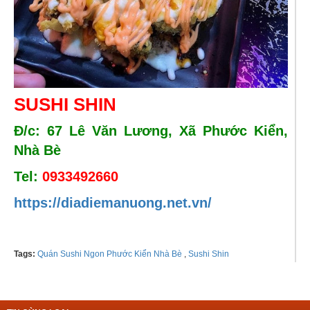
SUSHI SHIN
Đ/c: 67 Lê Văn Lương, Xã Phước Kiển,
Nhà Bè
Tel:
0933492660
https://diadiemanuong.net.vn/
Tags:
Quán Sushi Ngon Phước Kiển Nhà Bè
,
Sushi Shin