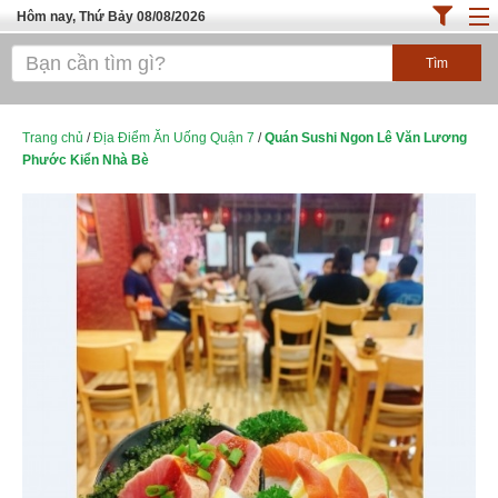
Hôm nay, Thứ Bảy 08/08/2026
Trang chủ
ĐỊA ĐIỂM ĂN UỐNG SÀI GÒN
Cafe - Kem- Trà Sữa
Trang chủ
/
Địa Điểm Ăn Uống Quận 7
/
Quán Sushi Ngon Lê Văn Lương
Phước Kiển Nhà Bè
Bánh - Đồ Ăn Vặt
Thực Phẩm Nông Hải Sản
Top Quán Ăn Sài Gòn